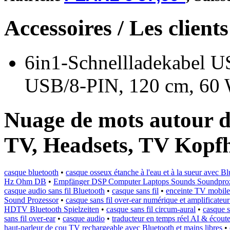
Accessoires / Les client
6in1-Schnellladekabel 
USB/8-PIN, 120 cm, 60
Nuage de mots autour d
TV, Headsets, TV Kopf
casque bluetooth
•
casque osseux étanche à l'eau et à la sueur avec Bl
Hz Ohm DB
•
Empfänger DSP Computer Laptops Sounds Soundprozes
casque audio sans fil Bluetooth
•
casque sans fil
•
enceinte TV mobile 
Sound Prozessor
•
casque sans fil over-ear numérique et amplificateur
HDTV Bluetooth Spielzeiten
•
casque sans fil circum-aural
•
casque s
sans fil over-ear
•
casque audio
•
traducteur en temps réel AI & écouteu
haut-parleur de cou TV rechargeable avec Bluetooth et mains libres
•