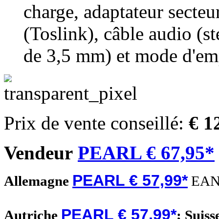
charge, adaptateur secte
(Toslink), câble audio (s
de 3,5 mm) et mode d'em
Prix de vente conseillé:
€ 1
Vendeur
PEARL € 67,95*
PEARL € 57,99*
Allemagne
EAN
PEARL € 57,99*
Autriche
;
Suiss