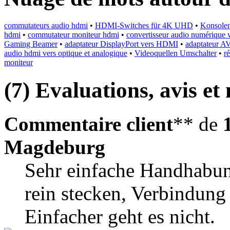
commutateurs audio hdmi
•
HDMI-Switches für 4K UHD
•
Konsole
hdmi
•
commutateur moniteur hdmi
•
convertisseur audio numérique 
Gaming Beamer
•
adaptateur DisplayPort vers HDMI
•
adaptateur A
audio hdmi vers optique et analogique
•
Videoquellen Umschalter
•
r
moniteur
(7) Evaluations, avis et 
Commentaire client
** de
Magdeburg
Sehr einfache Handhabung
rein stecken, Verbindung
Einfacher geht es nicht.