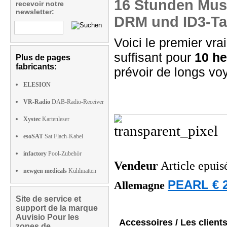
16 Stunden Musi
recevoir notre
newsletter:
DRM und ID3-Ta
Voici le premier vra
suffisant pour
10 he
Plus de pages
fabricants:
prévoir de longs vo
ELESION
VR-Radio
DAB-Radio-Receiver
Xystec
Kartenleser
esoSAT
Sat Flach-Kabel
infactory
Pool-Zubehör
Vendeur
Article epuis
newgen medicals
Kühlmatten
PEARL € 2
Allemagne
Site de service et
support de la marque
Auvisio Pour les
Accessoires / Les client
zones de