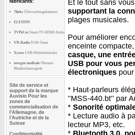
Et le tout sans vou
fabricants:
supportant la conn
7links
Überwachungskameras
plages musicales.
ELESION
TVPeCee
Smart-TV-HDMI-Sticks
Pour améliorer enco
VR-Radio
DAB-Tuner
enceinte compacte,
casque, une entré
Xystec
USB-Mehrfachstecker
USB pour vous per
newgen medicals
Oberarm
Blutdruckmessgerät
électroniques
pour 
Site de service et
* Haut-parleurs élé
support de la marque
Auvisio Pour les
''MSS-440.bt'' par A
zones de
*
Sonorité optimal
commercialisation de
l'Allemagne, de
* Lecture audio à pa
l'Autriche et de la
lecteur MP3, etc.
Suisse
*
Bluetooth 3.0, po
Confidentialité