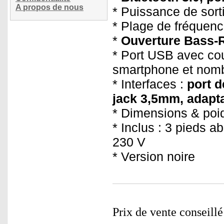
A propos de nous
* Puissance de sort
* Plage de fréquenc
*
Ouverture Bass-R
* Port USB avec cou
smartphone et nomb
* Interfaces :
port 
jack 3,5mm, adapt
* Dimensions & poid
* Inclus : 3 pieds a
230 V
* Version noire
Prix de vente conseill