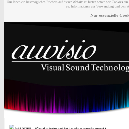
Um Ihnen ein bestmögliches Erlebnis auf dieser Website zu bieten setzen wir Cookies ei
zu. Informationen zur Verwendung und den W
Nur essenzielle Cook
Français
(Certains textes ont été traduits automatiquement.)