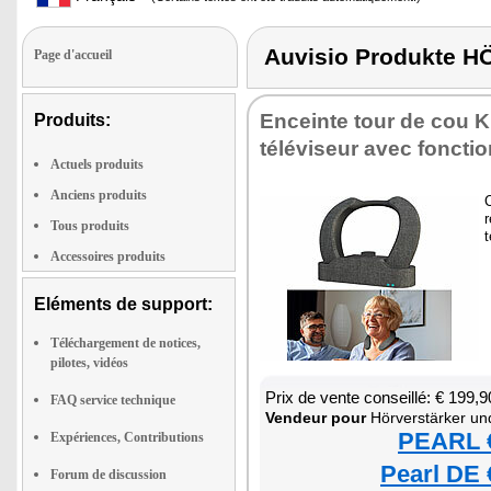
Auvisio Produkt
Page d'accueil
Enceinte tour de cou 
Produits:
télé­vi­seur avec fonc­ti
Actuels produits
Anciens produits
C
r
Tous produits
t
Accessoires produits
Eléments de support:
Téléchargement de notices,
pilotes, vidéos
Prix de vente conseillé: € 199,9
FAQ service technique
Ven­deur pour
Hörverstärker und Na
PEARL €
Expériences, Contributions
Pearl DE 
Forum de discussion