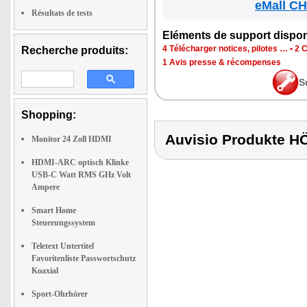
eMall CH
Résultats de tests
Elé­ments de sup­port dis­po­
4 Télé­char­ger notices, pilotes …
•
2 C
Recherche produits:
1 Avis presse & récom­penses
S
Shopping:
Auvisio Produkt
Monitor 24 Zoll HDMI
HDMI-ARC optisch Klinke
USB-C Watt RMS GHz Volt
Ampere
Smart Home
Steuerungssystem
Teletext Untertitel
Favoritenliste Passwortschutz
Koaxial
Sport-Ohrhörer