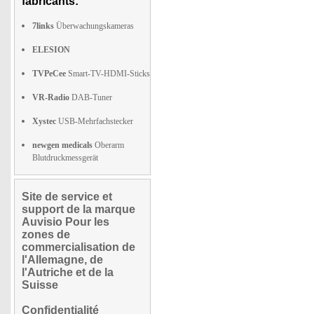
fabricants:
7links
Überwachungskameras
ELESION
TVPeCee
Smart-TV-HDMI-Sticks
VR-Radio
DAB-Tuner
Xystec
USB-Mehrfachstecker
newgen medicals
Oberarm
Blutdruckmessgerät
Site de service et
support de la marque
Auvisio Pour les
zones de
commercialisation de
l'Allemagne, de
l'Autriche et de la
Suisse
Confidentialité