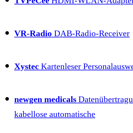
TVPeCee
HDMI-WLAN-Adapte
VR-Radio
DAB-Radio-Receiver
Xystec
Kartenleser Personalauswe
newgen medicals
Datenübertragu
kabellose automatische