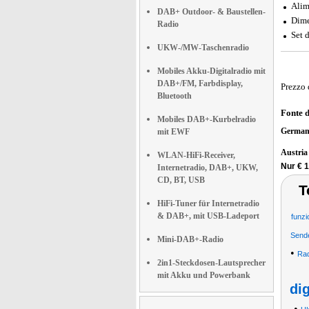
Alim
DAB+ Outdoor- & Baustellen-
Dime
Radio
Set 
UKW-/MW-Taschenradio
Mobiles Akku-Digitalradio mit
DAB+/FM, Farbdisplay,
Prezzo 
Bluetooth
Fonte 
Mobiles DAB+-Kurbelradio
German
mit EWF
Austri
WLAN-HiFi-Receiver,
Nur € 
Internetradio, DAB+, UKW,
CD, BT, USB
T
HiFi-Tuner für Internetradio
& DAB+, mit USB-Ladeport
funzi
Sende
Mini-DAB+-Radio
•
Rad
2in1-Steckdosen-Lautsprecher
mit Akku und Powerbank
dig
•