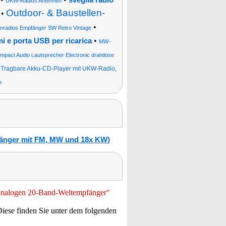
sveglia radio
UKW-Radios Antennen
Outdoor- & Baustellen-
•
•
nradios Empfänger SW Retro Vintage
•
i e porta USB per ricarica
MW-
pact Audio Lautsprecher Electronic drahtlose
•
Tragbare Akku-CD-Player mit UKW-Radio,
n
fänger mit FM, MW und 18x KW)
 "Analogen 20-Band-Weltempfänger"
Diese finden Sie unter dem folgenden