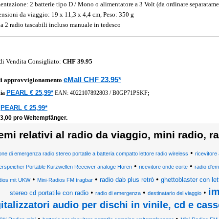
entazione: 2 batterie tipo D / Mono o alimentatore a 3 Volt (da ordinare separatame
nsioni da viaggio: 19 x 11,3 x 4,4 cm, Peso: 350 g
da 2 radio tascabili incluso manuale in tedesco
di Vendita Consigliato:
CHF 39.95
eMall CHF 23.95*
di approvvigionamento
PEARL € 25,99*
ia
EAN:
4022107892803
/
B0GP71PSKF
;
PEARL € 25,99*
a
13,00 pro Weltempfänger.
emi relativi al radio da viaggio, mini radio,
•
one di emergenza radio stereo portatile a batteria compatto lettore radio wireless
ricevitore
•
•
rspeicher Portable Kurzwellen Receiver analoge Hören
ricevitore onde corte
radio d'e
•
•
•
radio dab plus retrò
ghettoblaster con let
ios mit UKW
Mini-Radios FM tragbar
im
•
•
•
stereo cd portatile con radio
radio di emergenza
destinatario del viaggio
italizzatori audio per dischi in vinile, cd e cass
•
•