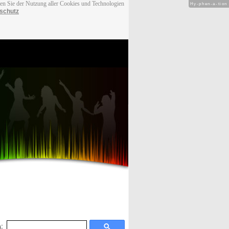
men Sie der Nutzung aller Cookies und Technologien
Hy-phen-a-tion
schutz
: