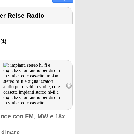
er Reise-Radio
(1)
bande con FM, MW e 18x
a di mano