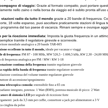
o compagno di viaggio:
Grazie al formato compatto, puoi portare quest
mente nello zaino o nella borsa da viaggio ed è subito pronta all'uso an
 stazioni radio da tutto il mondo
grazie a 20 bande di frequenza. Co
orte, 18 volte espanso, puoi ascoltare praticamente stazioni di lingua t
l programma dal tuo paese di vacanza. Rimani sempre e ovunque aggi
o per la ricezione immediata:
Imposta la giusta frequenza in un attimo
semplice tramite il regolatore girevole e scorrevole.
vitore mondiale analogico a 20 bande TAR-605
zione eccellente in tutto il mondo,
ideale per vacanze e viaggi
e di frequenza:
FM 87 - 108 MHz, MW 526,5 - 1.606,5 kHz, KW 2,30 - 24,00 MHz 
a di frequenza analogica per FM / MW / KW 1-18
stazione continua della frequenza
tramite regolatore girevole
ta rapida della banda di frequenza
tramite regolatore scorrevole
lazione continua del volume tramite regolatore girevole
rruttore di accensione/spegnimento
nna telescopica comoda:
estensibile fino a 65 cm
parlante integrato, potenza: 1 Watt (RMS), potenza musicale di picco: 2 Watt
catore di sintonia LED
per segnale di ricezione forte
egamenti: jack da 3,5 mm per cuffie, connettore a jack per alimentatore a 3 V
ica cinghia da polso