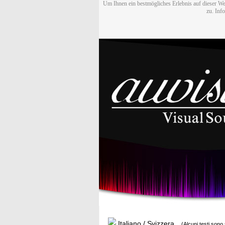
Um Ihnen ein bestmögliches Erlebnis auf dieser We
zu. Inf
Italiano / Svizzera
(Alcuni testi sono 