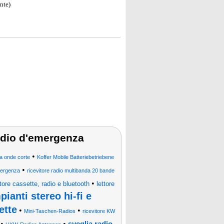
nte)
 radio d'emergenza
•
 a onde corte
Koffer Mobile Batteriebetriebene
•
mergenza
ricevitore radio multibanda 20 bande
•
tore cassette, radio e bluetooth
lettore
pianti stereo hi-fi e
ette
•
•
Mini-Taschen-Radios
ricevitore KW
•
•