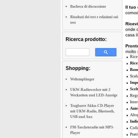
Bacheca di discussione
Il tu
comoda
Risultati dei test e relazioni sui
test
Ricevi
onde c
casa i
Ricerca prodotto:
Pront
molto 
Rice
Rice
Shopping:
Band
Scal
Weltempfänger
Impo
Scel
UKW-Radiowecker mit 2
Weckzeiten und LED-Anzeige
Rego
Inte
Tragbarer Akku-CD-Player
Ante
mit UKW-Radio, Bluetooth,
Alto
USB und Aux
Indi
FM-Taschenradio mit MP3-
Coll
Player
Prat