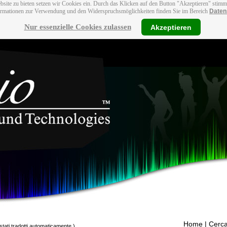
bsite zu bieten setzen wir Cookies ein. Durch das Klicken auf den Button "Akzeptieren" stim
ormationen zur Verwendung und den Widerspruchsmöglichkeiten finden Sie im Bereich
Daten
Nur essenzielle Cookies zulassen
Akzeptieren
Home
| Cerca
stati tradotti automaticamente.)