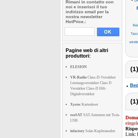
UK
Rimani in contatto con
noi e inserisci il tuo
indirizzo email per la
nostra newsletter
HotPrice.:
Rei
Tasc
wirel
Pagine web di altri
produttori:
ELESION
(1
VR-Radio
Class-D-Verstärker
Leistungsverstärker Class D
Bed
Verstärker Class-D Hifi-
Digitalverstärker
(1
Xystec
Kartenleser
esoSAT
SAT-Antennen mit Twin-
Doma
LNB
eingel
Rispo
infactory
Solar-Kupferanoden
Link: 