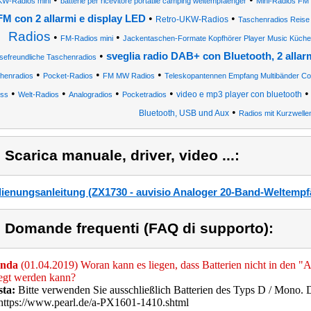
W-Radios mini
batterie per ricevitore portatile camping weltempfaenger
Mini-Radios FM
•
•
FM con 2 allarmi e display LED
Retro-UKW-Radios
Taschenradios Reise
Radios
•
•
FM-Radios mini
Jackentaschen-Formate Kopfhörer Player Music Küche
•
sveglia radio DAB+ con Bluetooth, 2 allarm
sefreundliche Taschenradios
•
•
•
henradios
Pocket-Radios
FM MW Radios
Teleskopantennen Empfang Multibänder Com
•
•
•
•
video e mp3 player con bluetooth
ess
Welt-Radios
Analogradios
Pocketradios
•
Bluetooth, USB und Aux
Radios mit Kurzwelle
) Scarica manuale, driver, video ...:
ienungsanleitung (ZX1730 - auvisio Analoger 20-Band-Weltemp
) Domande frequenti (FAQ di supporto):
nda
(01.04.2019) Woran kann es liegen, dass Batterien nicht in den
egt werden kann?
sta:
Bitte verwenden Sie ausschließlich Batterien des Typs D / Mono. 
https://www.pearl.de/a-PX1601-1410.shtml