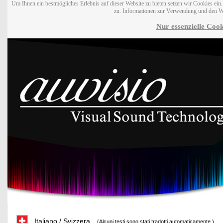
Um Ihnen ein bestmögliches Erlebnis auf dieser Website zu bieten setzen wir Cookies ei
zu. Informationen zur Verwendung und den W
Nur essenzielle Cook
Italiano / Svizzera
(Alcuni testi sono stati tradotti automaticamente.)