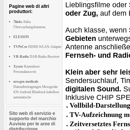
Lieblingsfilme ode
Pagine web di altri
produttori:
oder Zug,
auf dem B
7links
Akku
Überwachungskameras
Auch klasse, wenn 
Gebieten
unterwegs
ELESION
Antenne anschließen
TVPeCee
HDMI-WLAN-Adapter
Fernseh- und Radi
VR-Radio
DAB-Radio-Receiver
Xystec
Kartenleser
Klein aber sehr le
Personalausweis
Sendersuchlauf, Tim
newgen medicals
Datenübertragungen Messgeräte
digitalen Sound.
Su
iOS Android Blutdruck kabellose
Inklusive CHIP SP
automatische
Vollbild-Darstellun
Sito web di servizio e
TV-Aufzeichnung man
supporto del marchio
Zeitversetztes Fern
Auvisio per le aree di
distribuzione