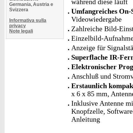
während diese läuft
Germania, Austria e
Svizzera
Umfangreiches On-
Videowiedergabe
Informativa sulla
privacy
Zahlreiche Bild-Einst
Note legali
Einzelbild-Aufnahme
Anzeige für Signalst
Superflache IR-Fer
Elektronischer Pr
Anschluß und Stromv
Erstaunlich kompa
x 6 x 85 mm, Antenn
Inklusive Antenne mi
Knopfzelle, Softwar
Anleitung