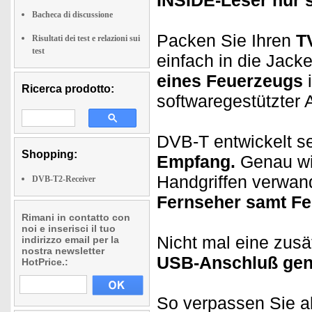
INSIDE-Leser nur s
Bacheca di discussione
Packen Sie Ihren
T
Risultati dei test e relazioni sui
test
einfach in die Jack
eines Feuerzeugs
i
Ricerca prodotto:
softwaregestützter
DVB-T entwickelt s
Shopping:
Empfang.
Genau wie
Handgriffen verwan
DVB-T2-Receiver
Fernseher samt Fe
Rimani in contatto con
noi e inserisci il tuo
Nicht mal eine zusät
indirizzo email per la
nostra newsletter
USB-Anschluß gen
HotPrice.:
So verpassen Sie a