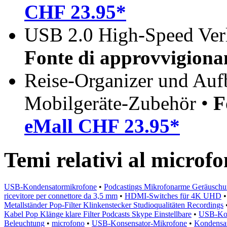
CHF 23.95*
USB 2.0 High-Speed Verl
Fonte di approvvigion
Reise-Organizer und Auf
Mobilgeräte-Zubehör •
F
eMall CHF 23.95*
Temi relativi al microfo
USB-Kondensatormikrofone
•
Podcastings Mikrofonarme Geräusch
ricevitore per connettore da 3,5 mm
•
HDMI-Switches für 4K UHD
Metallständer Pop-Filter Klinkenstecker Studioqualitäten Recordings
Kabel Pop Klänge klare Filter Podcasts Skype Einstellbare
•
USB-Kon
Beleuchtung
•
microfono
•
USB-Konsensator-Mikrofone
•
Kondensa