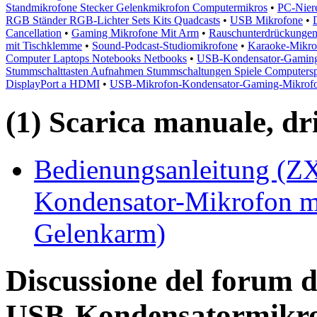
Standmikrofone Stecker Gelenkmikrofon Computermikros
•
PC-Nier
RGB Ständer RGB-Lichter Sets Kits Quadcasts
•
USB Mikrofone
•
Cancellation
•
Gaming Mikrofone Mit Arm
•
Rauschunterdrückungen 
mit Tischklemme
•
Sound-Podcast-Studiomikrofone
•
Karaoke-Mikro
Computer Laptops Notebooks Netbooks
•
USB-Kondensator-Gaming
Stummschalttasten Aufnahmen Stummschaltungen Spiele Computersp
DisplayPort a HDMI
•
USB-Mikrofon-Kondensator-Gaming-Mikrof
(1) Scarica manuale, driv
Bedienungsanleitung (Z
Kondensator-Mikrofon m
Gelenkarm)
Discussione del forum d
USB-Kondensatormikro