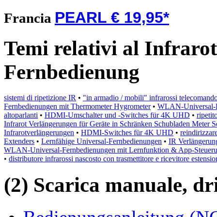
PEARL € 19,95*
Francia
Temi relativi al Infrar
Fernbedienung
sistemi di ripetizione IR
•
"in armadio / mobili" infrarossi telecomand
Fernbedienungen mit Thermometer Hygrometer
•
WLAN-Universal-F
altoparlanti
•
HDMI-Umschalter und -Switches für 4K UHD
•
ripetit
Infrarot Verlängerungen für Geräte in Schränken Schubladen Meter S
Infrarotverlängerungen
•
HDMI-Switches für 4K UHD
•
reindirizzar
Extenders
•
Lernfähige Universal-Fernbedienungen
•
IR Verlängerun
WLAN-Universal-Fernbedienungen mit Lernfunktion & App-Steuer
•
distributore infrarossi nascosto con trasmettitore e ricevitore estensio
(2) Scarica manuale, driv