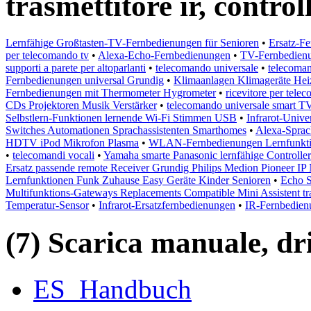
trasmettitore ir, control
Lernfähige Großtasten-TV-Fernbedienungen für Senioren
•
Ersatz-F
per telecomando tv
•
Alexa-Echo-Fernbedienungen
•
TV-Fernbedien
supporti a parete per altoparlanti
•
telecomando universale
•
telecoma
Fernbedienungen universal Grundig
•
Klimaanlagen Klimageräte Hei
Fernbedienungen mit Thermometer Hygrometer
•
ricevitore per tele
CDs Projektoren Musik Verstärker
•
telecomando universale smart TV
Selbstlern-Funktionen lernende Wi-Fi Stimmen USB
•
Infrarot-Univ
Switches Automationen Sprachassistenten Smarthomes
•
Alexa-Sprac
HDTV iPod Mikrofon Plasma
•
WLAN-Fernbedienungen Lernfunkt
•
telecomandi vocali
•
Yamaha smarte Panasonic lernfähige Controll
Ersatz passende remote Receiver Grundig Philips Medion Pioneer IP
Lernfunktionen Funk Zuhause Easy Geräte Kinder Senioren
•
Echo S
Multifunktions-Gateways Replacements Compatible Mini Assistent t
Temperatur-Sensor
•
Infrarot-Ersatzfernbedienungen
•
IR-Fernbedien
(7) Scarica manuale, driv
ES_Handbuch