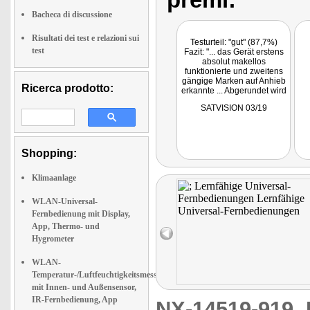
Bacheca di discussione
Risultati dei test e relazioni sui
Testurteil: "gut" (87,7%)
test
Fazit: "... das Gerät erstens
absolut makellos
funktionierte und zweitens
gängige Marken auf Anhieb
Ricerca prodotto:
erkannte ... Abgerundet wird
der positive
SATVISION 03/19
Gesamteindruck von der
Unterstützung der beiden
Sprachassistenten Amazon
Alexa und Google Assistant
... ein sehr gutes Preis-
Shopping:
Leistungs-Verhältnis."
Klimaanlage
WLAN-Universal-
Fernbedienung mit Display,
App, Thermo- und
Hygrometer
WLAN-
Temperatur-/Luftfeuchtigkeitsmesser
mit Innen- und Außensensor,
IR-Fernbedienung, App
NX-14519-919