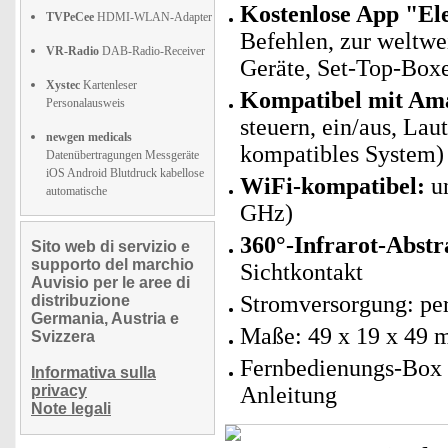
Kostenlose App
"El
TVPeCee
HDMI-WLAN-Adapter
Befehlen, zur weltwe
VR-Radio
DAB-Radio-Receiver
Geräte, Set-Top-Box
Xystec
Kartenleser
Kompatibel mit Am
Personalausweis
steuern, ein/aus, La
newgen medicals
kompatibles System)
Datenübertragungen Messgeräte
iOS Android Blutdruck kabellose
WiFi-kompatibel:
un
automatische
GHz)
360°-Infrarot-Abstr
Sito web di servizio e
supporto del marchio
Sichtkontakt
Auvisio per le aree di
Stromversorgung: per
distribuzione
Germania, Austria e
Maße: 49 x 19 x 49 
Svizzera
Fernbedienungs-Box 
Informativa sulla
privacy
Anleitung
Note legali