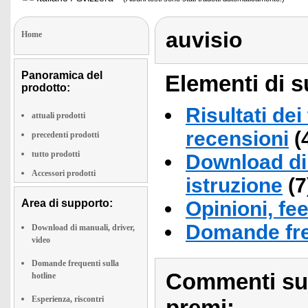
auvisio
Home
Panoramica del
Elementi di s
prodotto:
Risultati dei
attuali prodotti
recensioni
(
precedenti prodotti
tutto prodotti
Download di 
Accessori prodotti
istruzione
(7
Area di supporto:
Opinioni, fe
Domande fre
Download di manuali, driver,
video
Domande frequenti sulla
Commenti sull
hotline
Esperienza, riscontri
premi: