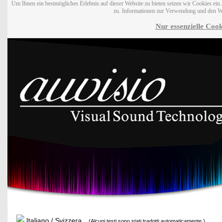
Um Ihnen ein bestmögliches Erlebnis auf dieser Website zu bieten setzen wir Cookies ei
zu. Informationen zur Verwendung und den W
Nur essenzielle Cook
Italiano / Svizzera
(Alcuni testi sono stati tradotti automaticamente.)