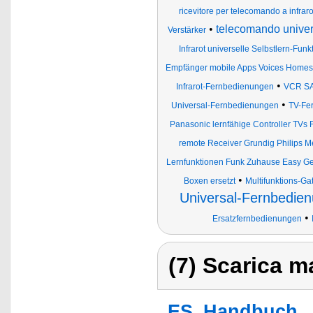
ricevitore per telecomando a infraro
•
telecomando univer
Verstärker
Infrarot universelle Selbstlern-Fu
Empfänger mobile Apps Voices Homes
•
Infrarot-Fernbedienungen
VCR SA
•
Universal-Fernbedienungen
TV-Fe
Panasonic lernfähige Controller TV
remote Receiver Grundig Philips M
Lernfunktionen Funk Zuhause Easy Ge
•
Boxen ersetzt
Multifunktions-G
Universal-Fernbedie
•
Ersatzfernbedienungen
(7) Scarica ma
ES_Handbuch