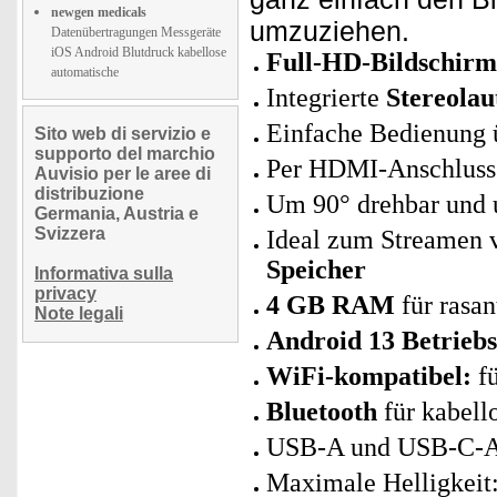
newgen medicals
umzuziehen.
Datenübertragungen Messgeräte
iOS Android Blutdruck kabellose
Full-HD-Bildschirm
automatische
Integrierte
Stereolau
Einfache Bedienung
Sito web di servizio e
supporto del marchio
Per HDMI-Anschluss
Auvisio per le aree di
distribuzione
Um 90° drehbar und u
Germania, Austria e
Svizzera
Ideal zum Streamen 
Speicher
Informativa sulla
privacy
4 GB RAM
für rasa
Note legali
Android 13 Betrieb
WiFi-kompatibel:
fü
Bluetooth
für kabell
USB-A und USB-C-An
Maximale Helligkeit