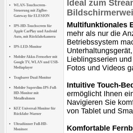
Ideal zum Stre
WLAN-Touchscreen-
Bildschirmerwe
Steuerung mit ZigBee-
Gateway für ELESION
Multifunktionales 
IPS-HD-Touchscreen für
Apple CarPlay und Android
mehr als nur die Anz
Auto, mit Rückfahrkamera
Betriebssystem mach
IPS-LED-Monitor
Unterhaltungsgerät,
Mobiler Akku-Fernseher mit
Lieblingsserien und
Google TV, WLAN und USB-
Fotos und Videos g
Mediaplayer
Tragbarer Dual-Monitor
Intuitive Touch-Be
Mobiler Superslim-IPS-Full-
ermöglicht Ihnen ei
HD-Monitor mit
Metallrahmen
Navigieren Sie komf
KFZ Universal-Monitor für
von Tablet und Sma
Rückfahr-Warner
Ultradünner Full-HD-
Komfortable Fernb
Monitore