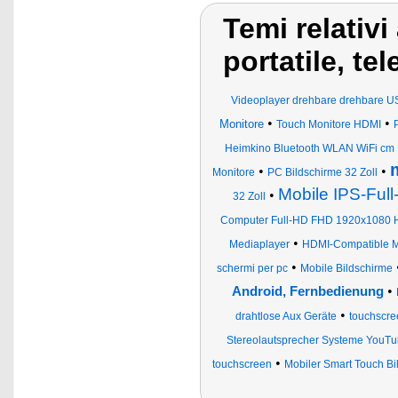
Temi relativ
portatile, te
Videoplayer drehbare drehbare U
•
•
Monitore
Touch Monitore HDMI
Heimkino Bluetooth WLAN WiFi cm 
m
•
•
Monitore
PC Bildschirme 32 Zoll
Mobile IPS-Full
•
32 Zoll
Computer Full-HD FHD 1920x1080 H
•
Mediaplayer
HDMI-Compatible Mu
•
schermi per pc
Mobile Bildschirme
•
Android, Fernbedienung
•
drahtlose Aux Geräte
touchscre
Stereolautsprecher Systeme YouT
•
touchscreen
Mobiler Smart Touch Bi