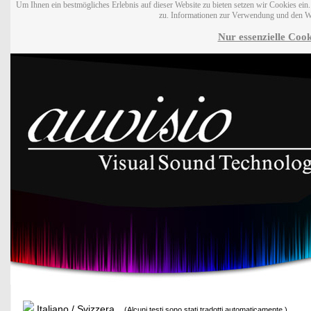
Um Ihnen ein bestmögliches Erlebnis auf dieser Website zu bieten setzen wir Cookies ei
zu. Informationen zur Verwendung und den W
Nur essenzielle Cook
Italiano / Svizzera
(Alcuni testi sono stati tradotti automaticamente.)