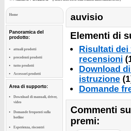
auvisio
Home
Panoramica del
Elementi di s
prodotto:
Risultati dei
attuali prodotti
recensioni
(
precedenti prodotti
tutto prodotti
Download di 
Accessori prodotti
istruzione
(1
Area di supporto:
Domande fre
Download di manuali, driver,
video
Commenti sull
Domande frequenti sulla
hotline
premi:
Esperienza, riscontri