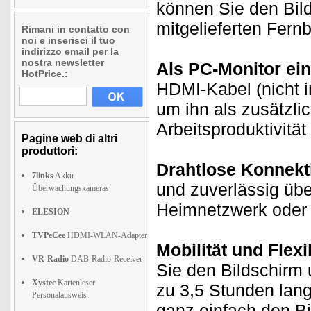
können Sie den Bil
mitgelieferten Fern
Rimani in contatto con
noi e inserisci il tuo
indirizzo email per la
nostra newsletter
Als PC-Monitor ein
HotPrice.:
HDMI-Kabel (nicht i
um ihn als zusätzlic
Arbeitsproduktivität
Pagine web di altri
produttori:
Drahtlose Konnekti
7links
Akku
und zuverlässig üb
Überwachungskameras
Heimnetzwerk oder 
ELESION
TVPeCee
HDMI-WLAN-Adapter
Mobilität und Flexib
VR-Radio
DAB-Radio-Receiver
Sie den Bildschirm
Xystec
Kartenleser
zu 3,5 Stunden lan
Personalausweis
ganz einfach den B