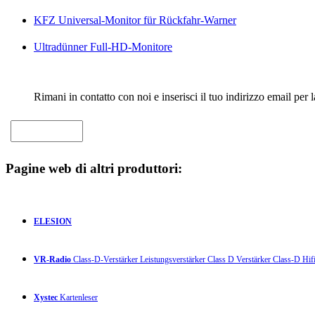
KFZ Universal-Monitor für Rückfahr-Warner
Ultradünner Full-HD-Monitore
Rimani in contatto con noi e inserisci il tuo indirizzo email per 
Pagine web di altri produttori:
ELESION
VR-Radio
Class-D-Verstärker Leistungsverstärker Class D Verstärker Class-D Hifi
Xystec
Kartenleser