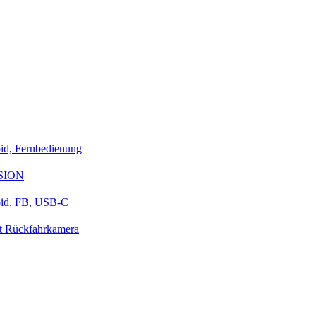
id, Fernbedienung
ESION
oid, FB, USB-C
t Rückfahrkamera