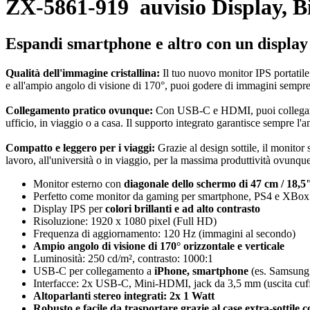
ZX-5861-919
auvisio Display,
Espandi smartphone e altro con un display
Qualità dell'immagine cristallina:
Il tuo nuovo monitor IPS portatile
e all'ampio angolo di visione di 170°, puoi godere di immagini sempre 
Collegamento pratico ovunque:
Con USB-C e HDMI, puoi collegare n
ufficio, in viaggio o a casa. Il supporto integrato garantisce sempre l'a
Compatto e leggero per i viaggi:
Grazie al design sottile, il monitor
lavoro, all'università o in viaggio, per la massima produttività ovunque
Monitor esterno con
diagonale dello schermo di 47 cm / 18,5
Perfetto come monitor da gaming per smartphone, PS4 e XBox
Display IPS per
colori brillanti e ad alto contrasto
Risoluzione: 1920 x 1080 pixel (Full HD)
Frequenza di aggiornamento: 120 Hz (immagini al secondo)
Ampio angolo di visione di 170° orizzontale e verticale
Luminosità: 250 cd/m², contrasto: 1000:1
USB-C per collegamento a
iPhone, smartphone
(es. Samsung
Interfacce: 2x USB-C, Mini-HDMI, jack da 3,5 mm (uscita cuff
Altoparlanti stereo integrati: 2x 1 Watt
Robusto e facile da trasportare grazie al case extra-sottile c