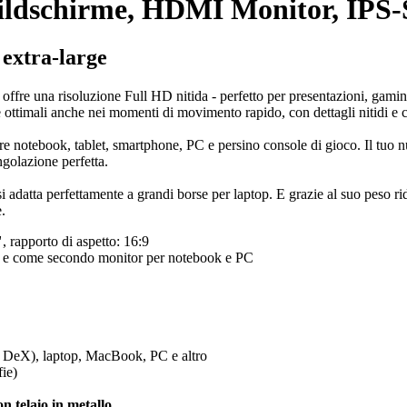
 Bildschirme, HDMI Monitor, IPS
 extra-large
 offre una risoluzione Full HD nitida - perfetto per presentazioni, gam
ottimali anche nei momenti di movimento rapido, con dettagli nitidi e cri
otebook, tablet, smartphone, PC e persino console di gioco. Il tuo nu
ngolazione perfetta.
 si adatta perfettamente a grandi borse per laptop. E grazie al suo peso r
.
"
, rapporto di aspetto: 16:9
 e come secondo monitor per notebook e PC
 DeX), laptop, MacBook, PC e altro
ie)
on telaio in metallo