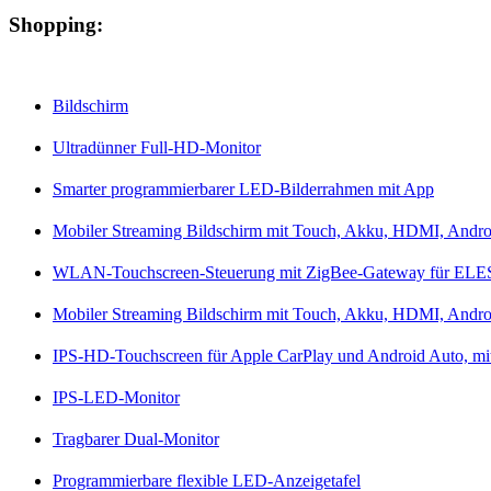
Shopping:
Bildschirm
Ultradünner Full-HD-Monitor
Smarter programmierbarer LED-Bilderrahmen mit App
Mobiler Streaming Bildschirm mit Touch, Akku, HDMI, Andro
WLAN-Touchscreen-Steuerung mit ZigBee-Gateway für EL
Mobiler Streaming Bildschirm mit Touch, Akku, HDMI, Andr
IPS-HD-Touchscreen für Apple CarPlay und Android Auto, mi
IPS-LED-Monitor
Tragbarer Dual-Monitor
Programmierbare flexible LED-Anzeigetafel