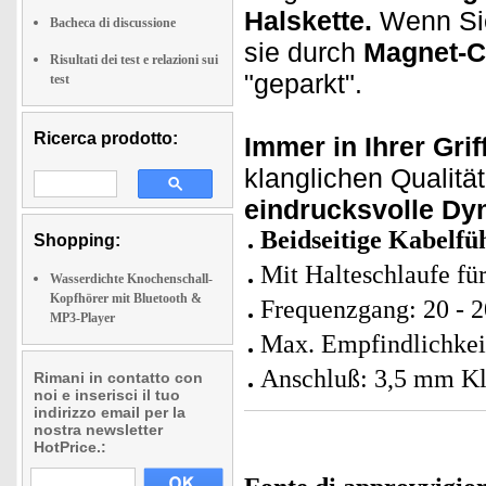
Halskette.
Wenn Sie
Bacheca di discussione
sie durch
Magnet-C
Risultati dei test e relazioni sui
"geparkt".
test
Ricerca prodotto:
Immer in Ihrer Grif
klanglichen Qualit
eindrucksvolle Dy
Beidseitige Kabelfü
Shopping:
Mit Halteschlaufe fü
Wasserdichte Knochenschall-
Kopfhörer mit Bluetooth &
Frequenzgang: 20 - 
MP3-Player
Max. Empfindlichkei
Anschluß: 3,5 mm Kl
Rimani in contatto con
noi e inserisci il tuo
indirizzo email per la
nostra newsletter
HotPrice.: