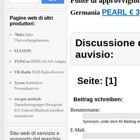
Fonte di approvvigi
PEARL € 3
Germania
Pagine web di altri
produttori:
7links
Akku
Discussione 
Überwachungskameras
ELESION
auvisio:
TVPeCee
HDMI-WLAN-Adapter
VR-Radio
DAB-Radio-Receiver
Seite: [1]
Xystec
Kartenleser
Personalausweis
Beitrag schreiben:
newgen medicals
Datenübertragungen Messgeräte
Benutzername:
iOS Android Blutdruck kabellose
automatische
Synonym, unter dem Ihr Beitrag e
E-Mail:
Sito web di servizio e
supporto del marchio