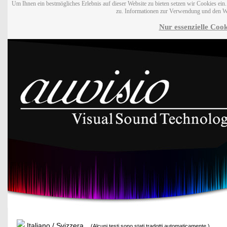
Um Ihnen ein bestmögliches Erlebnis auf dieser Website zu bieten setzen wir Cookies ei
zu. Informationen zur Verwendung und den W
Nur essenzielle Cook
Italiano / Svizzera
(Alcuni testi sono stati tradotti automaticamente.)