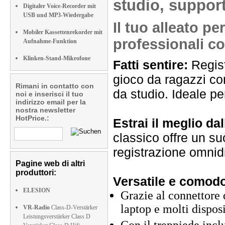
studio, suppor
Digitaler Voice-Recorder mit
USB und MP3-Wiedergabe
Il tuo alleato pe
Mobiler Kassettenrekorder mit
professionali c
Aufnahme-Funktion
Klinken-Stand-Mikrofone
Fatti sentire:
Regist
gioco da ragazzi con
Rimani in contatto con
da studio. Ideale pe
noi e inserisci il tuo
indirizzo email per la
nostra newsletter
HotPrice.:
Estrai il meglio da
classico offre un su
registrazione omnid
Pagine web di altri
produttori:
Versatile e comod
ELESION
Grazie al connettore 
laptop e molti disposi
VR-Radio
Class-D-Verstärker
Leistungsverstärker Class D