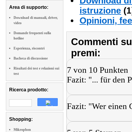
Download di 
Area di supporto:
istruzione
(1
Download di manuali, driver,
Opinioni, fe
video
Domande frequenti sulla
hotline
Commenti sull
Esperienza, riscontri
premi:
Bacheca di discussione
7 von 10 Punkten
Risultati dei test e relazioni sui
test
Fazit: "... für de
Ricerca prodotto:
Fazit: "Wer einen
Shopping:
Mikrophon