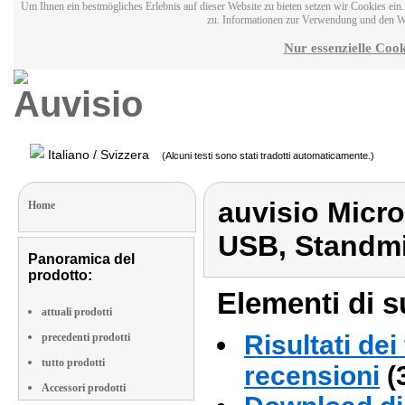
Um Ihnen ein bestmögliches Erlebnis auf dieser Website zu bieten setzen wir Cookies ei
zu. Informationen zur Verwendung und den W
Nur essenzielle Cook
Italiano / Svizzera
(Alcuni testi sono stati tradotti automaticamente.)
auvisio Micro
Home
USB, Standm
Panoramica del
prodotto:
Elementi di s
attuali prodotti
Risultati dei
precedenti prodotti
tutto prodotti
recensioni
(
Accessori prodotti