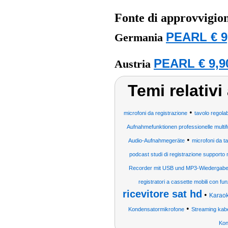
Fonte di approvvigi
PEARL € 9
Germania
PEARL € 9,9
Austria
Temi relativi
•
microfoni da registrazione
tavolo regolab
Aufnahmefunktionen professionelle mult
•
Audio-Aufnahmegeräte
microfoni da t
podcast studi di registrazione supporto
Recorder mit USB und MP3-Wiedergab
registratori a cassette mobili con fun
ricevitore sat hd
•
Karaok
•
Kondensatormikrofone
Streaming kabe
Kon