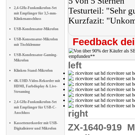
5 von 5 Sternen
2,4-GHz-Funkmikrofon-Set
Testurteil: "Sehr 
mit Empfänger für 3,5-mm-
Kurzfazit: "Unkomp
Klinkenanschluss
USB-Kondensator-Mikrofon
Feedback dei 
USB-Konsensator-Mikrofon
mit Tischklemme
USB-Kondensator-Gaming-
Mikrofon
left
Klinken-Stand-Mikrofon
4K-UHD-Video-Rekorder mit
HDMI, Farbdisplay & Live-
Streaming
2,4-GHz-Funkmikrofon-Set
mit Empfänger für USB-C-
right
Anschluss
Kassettenrekorder mit USB-
ZX-1640-919
M
Digitalisierer und Mikrofon