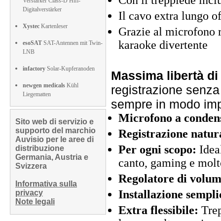
Con il treppiede inclu
Verstärker Class-D Hifi-
Digitalverstärker
Il cavo extra lungo of
Xystec
Kartenleser
Grazie al microfono r
karaoke divertente
esoSAT
SAT-Antennen mit Twin-
LNB
infactory
Solar-Kupferanoden
Massima libertà d
newgen medicals
Kühl
registrazione senza 
Liegematten
sempre in modo imp
Microfono a condens
Sito web di servizio e
supporto del marchio
Registrazione natur
Auvisio per le aree di
Per ogni scopo:
Ideal
distribuzione
Germania, Austria e
canto, gaming e molto
Svizzera
Regolatore di volum
Informativa sulla
Installazione sempli
privacy
Note legali
Extra flessibile:
Trep