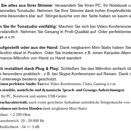
Sie alles aus Ihrer Stimme:
Verwandeln Sie Ihren PC, Ihr Notebook u
sionelles Tonstudio. Nehmen Sie Ihre Stimme dank hoher Empfindlichke
me besonders klar auf. Störgeräusche von der Seite haben so kaum 
 Sie Ihr Tonstudio vielfältig:
Machen Sie sich bei Video-Konferenze
erständlich. Nehmen Sie Gesang in Profi-Qualität auf. Oder perfektioni
ge u.v.m.
aufgestellt oder aus der Hand:
Dank neigbarem Mini-Stativ haben Sie i
krofon ideal in Position. Oder Sie moderieren z.B. einen Karaoke-Abe
rmance-Mikrofon von Hand zu Hand wandert.
h installiert dank Plug & Play:
Schließen Sie das Mikrofon einfach ü
z besonders praktisch - z.B. bei Skype-Konferenzen auf Reisen. Dank r
 unterwegs bestens geschützt.
einen perfekten Studio-Ton
bei Video-Konferenzen, Chats, Gaming u.v.m.
-sensible, natürliche und dynamische Sprach- und Gesangs-Aufzeichnungen
l für PC, Notebook und andere USB-Geräte
encharakteristik:
nach vorne gerichtete Aufnahme unterdrückt Störgeräusche von 
ehmen mit freien Händen
dank neigbarem Mini-Stativ
danz: < 2.200 Ohm
uenzbereich: 20 - 20.000 Hz
indlichkeit: -34 +/- 3 dB