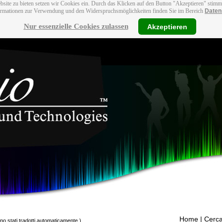
bsite zu bieten setzen wir Cookies ein. Durch das Klicken auf den Button "Akzeptieren" stim
ormationen zur Verwendung und den Widerspruchsmöglichkeiten finden Sie im Bereich
Daten
Nur essenzielle Cookies zulassen
Akzeptieren
Home
| Cerca
ono stati tradotti automaticamente.)