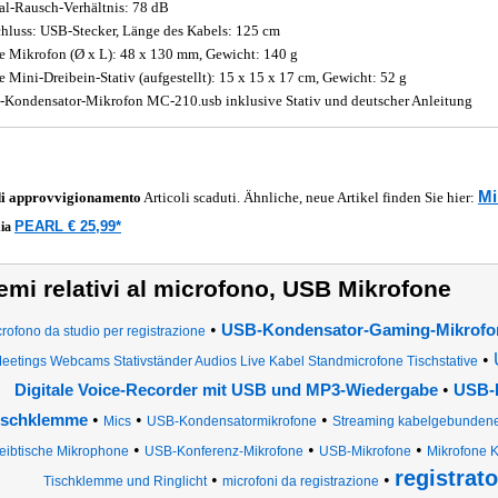
al-Rausch-Verhältnis: 78 dB
hluss: USB-Stecker, Länge des Kabels: 125 cm
 Mikrofon (Ø x L): 48 x 130 mm, Gewicht: 140 g
 Mini-Dreibein-Stativ (aufgestellt): 15 x 15 x 17 cm, Gewicht: 52 g
i-Kondensator-Mikrofon MC-210.usb inklusive Stativ und deutscher Anleitung
Mi
di approvvigionamento
Articoli scaduti. Ähnliche, neue Artikel finden Sie hier:
PEARL € 25,99*
ia
emi relativi al microfono, USB Mikrofone
•
USB-Kondensator-Gaming-Mikrofo
rofono da studio per registrazione
•
eetings Webcams Stativständer Audios Live Kabel Standmicrofone Tischstative
•
Digitale Voice-Recorder mit USB und MP3-Wiedergabe
USB-K
•
•
•
ischklemme
Mics
USB-Kondensatormikrofone
Streaming kabelgebundene 
•
•
•
eibtische Mikrophone
USB-Konferenz-Mikrofone
USB-Mikrofone
Mikrofone 
registrat
•
•
Tischklemme und Ringlicht
microfoni da registrazione