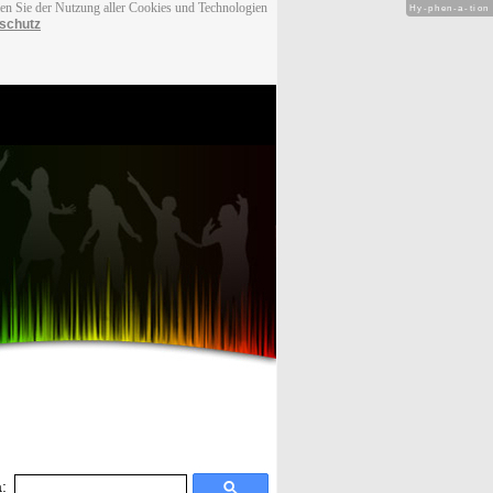
men Sie der Nutzung aller Cookies und Technologien
Hy-phen-a-tion
schutz
: