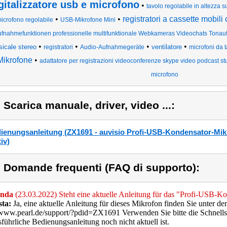
gitalizzatore usb e microfono
•
tavolo regolabile in altezza 
•
•
registratori a cassette mobili
icrofono regolabile
USB-Mikrofone Mini
fnahmefunktionen professionelle multifunktionale Webkameras Videochats Tonau
•
•
•
•
icale stereo
ventilatore
registratori
Audio-Aufnahmegeräte
microfoni da 
Mikrofone
•
adattatore per registrazioni videoconferenze skype video podcast st
microfono
) Scarica manuale, driver, video ...:
ienungsanleitung (ZX1691 - auvisio Profi-USB-Kondensator-Mik
iv)
) Domande frequenti (FAQ di supporto):
nda
(23.03.2022) Steht eine aktuelle Anleitung für das "Profi-USB-
sta:
Ja, eine aktuelle Anleitung für dieses Mikrofon finden Sie unter d
/www.pearl.de/support/?pdid=ZX1691 Verwenden Sie bitte die Schnellstar
sführliche Bedienungsanleitung noch nicht aktuell ist.