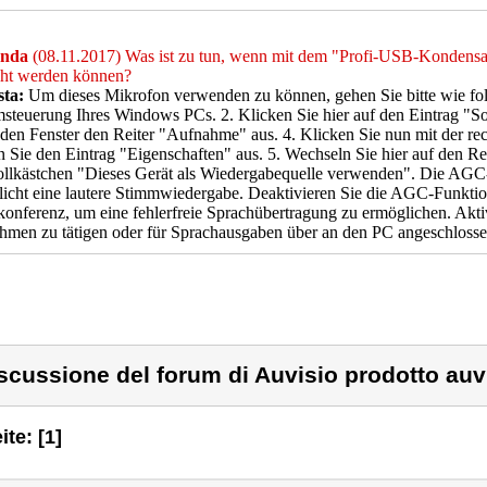
nda
(08.11.2017) Was ist zu tun, wenn mit dem "Profi-USB-Kondens
ht werden können?
sta:
Um dieses Mikrofon verwenden zu können, gehen Sie bitte wie folg
steuerung Ihres Windows PCs. 2. Klicken Sie hier auf den Eintrag "S
den Fenster den Reiter "Aufnahme" aus. 4. Klicken Sie nun mit der re
 Sie den Eintrag "Eigenschaften" aus. 5. Wechseln Sie hier auf den Re
llkästchen "Dieses Gerät als Wiedergabequelle verwenden". Die AGC-
icht eine lautere Stimmwiedergabe. Deaktivieren Sie die AGC-Funktio
onferenz, um eine fehlerfreie Sprachübertragung zu ermöglichen. Akti
men zu tätigen oder für Sprachausgaben über an den PC angeschlosse
scussione del forum di Auvisio prodotto auv
ite: [1]