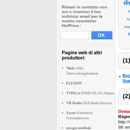
di
Rimani in contatto con
noi e inserisci il tuo
m
indirizzo email per la
Au
nostra newsletter
HotPrice.:
mus
Pagine web di altri
produttori:
(1
7links
Akku
Überwachungskameras
Bed
Stat
ELESION
TVPeCee
HDMI-WLAN-Adapter
(2
VR-Radio
DAB-Radio-Receiver
Doma
Xystec
Kartenleser
Rispo
Personalausweis
http:/
die au
newgen medicals