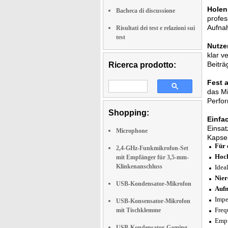
Holen 
Bacheca di discussione
profes
Aufnah
Risultati dei test e relazioni sui
test
Nutzen
klar v
Beiträ
Ricerca prodotto:
Fest 
das Mi
Perfo
Shopping:
Einfac
Einsat
Microphone
Kapsel
Für 
2,4-GHz-Funkmikrofon-Set
Hoch
mit Empfänger für 3,5-mm-
Klinkenanschluss
Idea
Nier
USB-Kondensator-Mikrofon
Aufn
Impe
USB-Konsensator-Mikrofon
Freq
mit Tischklemme
Empf
USB-Kondensator-Gaming-