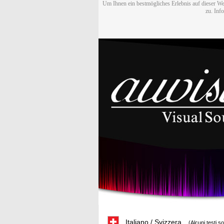
Um Ihnen ein bestmögliches Erlebnis auf dieser We
zu. Inf
Italiano / Svizzera
(Alcuni testi s