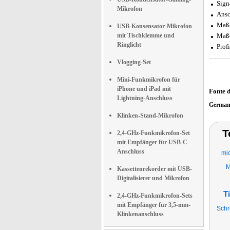
Sign
Mikrofon
Ansc
Maße
USB-Konsensator-Mikrofon
mit Tischklemme und
Maße
Ringlicht
Prof
Vlogging-Set
Mini-Funkmikrofon für
iPhone und iPad mit
Fonte 
Lightning-Anschluss
German
Klinken-Stand-Mikrofon
T
2,4-GHz-Funkmikrofon-Set
mit Empfänger für USB-C-
Anschluss
mic
M
Kassettenrekorder mit USB-
Digitalisierer und Mikrofon
T
2,4-GHz-Funkmikrofon-Sets
mit Empfänger für 3,5-mm-
Schr
Klinkenanschluss