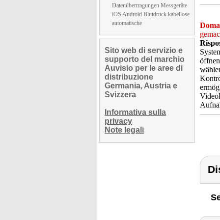
Datenübertragungen Messgeräte
iOS Android Blutdruck kabellose
automatische
Doma
gemac
Rispo
Sito web di servizio e
System
supporto del marchio
öffnen
Auvisio per le aree di
wählen
distribuzione
Kontro
Germania, Austria e
ermögl
Svizzera
Videok
Aufnah
Informativa sulla
privacy
Note legali
Di
Se