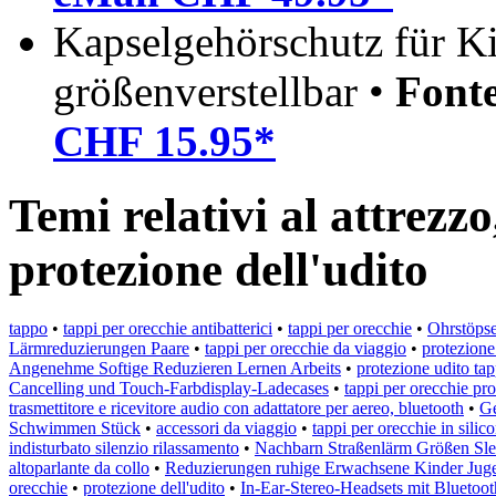
Kapselgehörschutz für K
größenverstellbar •
Font
CHF 15.95*
Temi relativi al attrezzo
protezione dell'udito
tappo
•
tappi per orecchie antibatterici
•
tappi per orecchie
•
Ohrstöps
Lärmreduzierungen Paare
•
tappi per orecchie da viaggio
•
protezione
Angenehme Softige Reduzieren Lernen Arbeits
•
protezione udito tap
Cancelling und Touch-Farbdisplay-Ladecases
•
tappi per orecchie pr
trasmettitore e ricevitore audio con adattatore per aereo, bluetooth
•
Ge
Schwimmen Stück
•
accessori da viaggio
•
tappi per orecchie in silic
indisturbato silenzio rilassamento
•
Nachbarn Straßenlärm Größen Slee
altoparlante da collo
•
Reduzierungen ruhige Erwachsene Kinder Juge
orecchie
•
protezione dell'udito
•
In-Ear-Stereo-Headsets mit Bluetoot