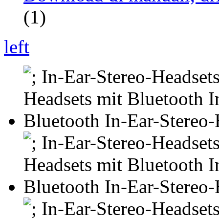
(1)
left