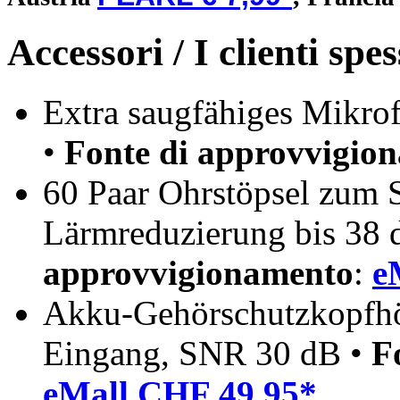
Accessori / I clienti sp
Extra saugfähiges Mikrof
•
Fonte di approvvigio
60 Paar Ohrstöpsel zum 
Lärmreduzierung bis 38 
approvvigionamento
:
e
Akku-Gehörschutzkopfhö
Eingang, SNR 30 dB •
F
eMall CHF 49.95*