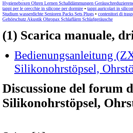
Hygieneboxen Ohren Lernen Schalldämmungen Geräuschreduzieren
tappi per le orecchie in silicone per dormire
•
tappi auricolari in silico
Studium wasserdichte Senioren Packs Sets Plugs
•
contenitori di tra
Gehörschutz Akustik Ohropax Schlaflärm Schlafgeräusche
(1) Scarica manuale, driv
Bedienungsanleitung (ZX
Silikonohrstöpsel, Ohrst
Discussione del forum d
Silikonohrstöpsel, Ohrs