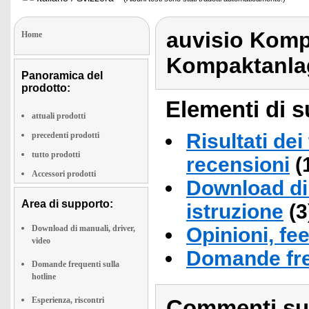
auvisio Komp
Home
Kompaktanlag
Panoramica del
prodotto:
Elementi di s
attuali prodotti
Risultati dei
precedenti prodotti
tutto prodotti
recensioni
(
Accessori prodotti
Download di 
Area di supporto:
istruzione
(3
Download di manuali, driver,
Opinioni, fe
video
Domande fre
Domande frequenti sulla
hotline
Esperienza, riscontri
Commenti sull