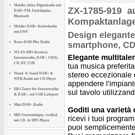
Mobiles Akku-Digitalradio mit
ZX-1785-919
a
DAB+/FM, Farbdisplay,
Bluetooth
Kompaktanlage
Mobiles DAB+-Kurbelradio
mit EWF
Design elegante 
Retro-DAB-Plus Radio
smartphone, CD
WLAN-HiFi-Receiver,
Elegante multitale
Internetradio, DAB+, UKW,
CD, BT, USB
tua musica preferita
stereo eccezionale 
Wand. & Stand DAB+ &
WEB-Radio mit CD-Player
appendere l'impiant
HiFi-Tuner für Internetradio
sul tavolo utilizzand
& DAB+, mit USB-Ladeport
Mini-DAB+-Radio
Goditi una varietà
HiFi-Stereoanlagen, vertikal,
ricevi i tuoi program
mit CD- & MP3-Player
puoi semplicemente 