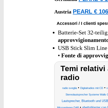
PEARL € 106
Austria
Accessori / I clienti sp
Batterie-Set 32-teili
approvvigionament
USB Stick Slim Line
•
Fonte di approvvi
Temi relativi
radio
•
•
radio sveglia
Digitalradios mit CD
r
Stereolautsprecher Systeme Walls 
Lautsprecher, Bluetooth und USB
•
ghettoblaster con l
Microanlagen DAB