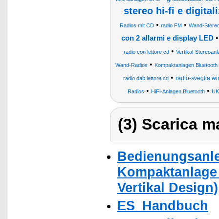
stereo hi-fi e digital
•
•
Radios mit CD
radio FM
Wand-Stere
con 2 allarmi e display LED
•
radio con lettore cd
Vertikal-Stereoanl
•
Wand-Radios
Kompaktanlagen Bluetooth
•
radio-sveglia wi
radio dab lettore cd
•
•
Radios
HiFi-Anlagen Bluetooth
UK
(3) Scarica ma
Bedienungsanlei
Kompaktanlage 
Vertikal Design)
ES_Handbuch