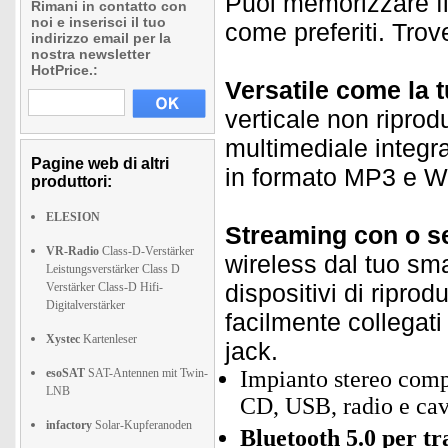
Puoi memorizzare fin
Rimani in contatto con
noi e inserisci il tuo
come preferiti. Trove
indirizzo email per la
nostra newsletter
HotPrice.:
Versatile come la 
verticale non riprod
multimediale integra
Pagine web di altri
in formato MP3 e 
produttori:
ELESION
Streaming con o s
VR-Radio
Class-D-Verstärker
wireless dal tuo sma
Leistungsverstärker Class D
dispositivi di ripr
Verstärker Class-D Hifi-
Digitalverstärker
facilmente collegati
Xystec
Kartenleser
jack.
esoSAT
SAT-Antennen mit Twin-
Impianto stereo com
LNB
CD, USB, radio e ca
infactory
Solar-Kupferanoden
Bluetooth 5.0 per tr