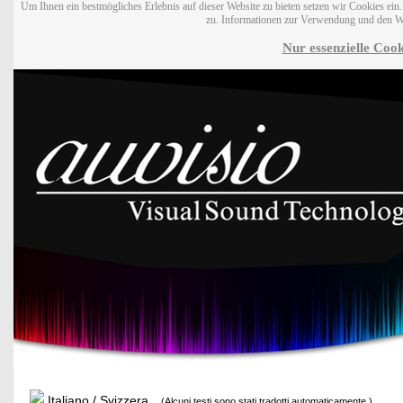
Um Ihnen ein bestmögliches Erlebnis auf dieser Website zu bieten setzen wir Cookies ei
zu. Informationen zur Verwendung und den W
Nur essenzielle Cook
Italiano / Svizzera
(Alcuni testi sono stati tradotti automaticamente.)