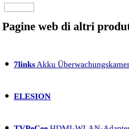
Pagine web di altri produt
7links
Akku Überwachungskamer
ELESION
TVPeCee
HDMI-WLAN-Adapte