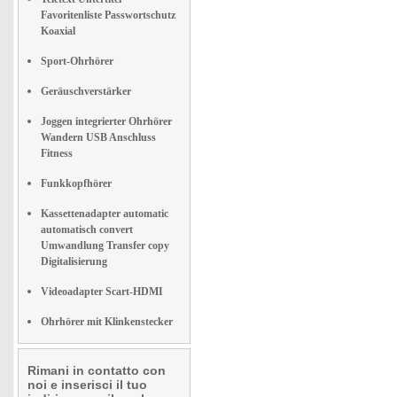
Favoritenliste Passwortschutz
Koaxial
Sport-Ohrhörer
Geräuschverstärker
Joggen integrierter Ohrhörer
Wandern USB Anschluss
Fitness
Funkkopfhörer
Kassettenadapter automatic
automatisch convert
Umwandlung Transfer copy
Digitalisierung
Videoadapter Scart-HDMI
Ohrhörer mit Klinkenstecker
Rimani in contatto con
noi e inserisci il tuo