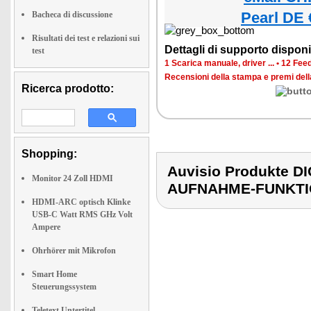
Pearl DE 
Bacheca di discussione
Risultati dei test e relazioni sui
Dettagli di supporto disponib
test
1 Scarica manuale, driver ...
•
12 Feed
Recensioni della stampa e premi del
Ricerca prodotto:
Shopping:
Auvisio Produkte
Monitor 24 Zoll HDMI
AUFNAHME-FUNKT
HDMI-ARC optisch Klinke
USB-C Watt RMS GHz Volt
Ampere
Ohrhörer mit Mikrofon
Smart Home
Steuerungssystem
Teletext Untertitel