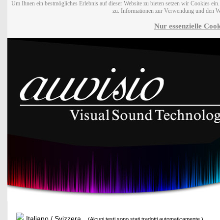
Um Ihnen ein bestmögliches Erlebnis auf dieser Website zu bieten setzen wir Cookies ei
zu. Informationen zur Verwendung und den W
Nur essenzielle Cook
Italiano / Svizzera
(Alcuni testi sono stati tradotti automaticamente.)