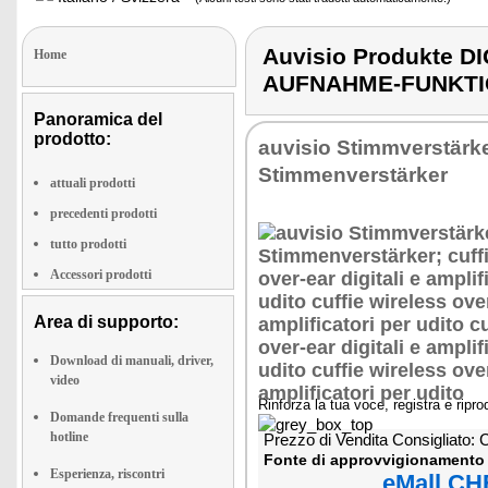
Auvisio Produkte
Home
AUFNAHME-FUNKT
Panoramica del
prodotto:
auvisio Stimmverstärke
Stimmenverstärker
attuali prodotti
precedenti prodotti
tutto prodotti
Accessori prodotti
Area di supporto:
Download di manuali, driver,
video
Rinforza la tua voce, registra e ripr
Domande frequenti sulla
hotline
Prezzo di Vendita Consigliato:
Fonte di approvvigionamento 
Esperienza, riscontri
eMall CH