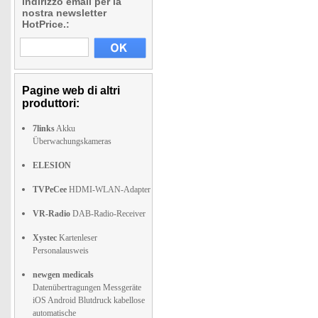
indirizzo email per la
nostra newsletter
HotPrice.:
Pagine web di altri
produttori:
7links
Akku
Überwachungskameras
ELESION
TVPeCee
HDMI-WLAN-Adapter
VR-Radio
DAB-Radio-Receiver
Xystec
Kartenleser
Personalausweis
newgen medicals
Datenübertragungen Messgeräte
iOS Android Blutdruck kabellose
automatische