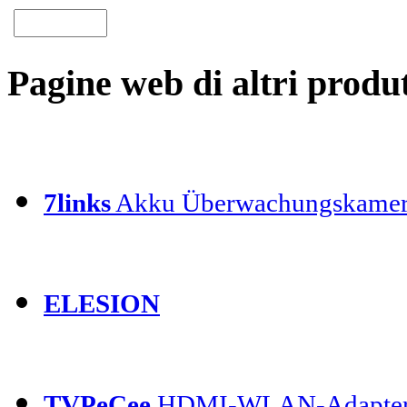
Pagine web di altri produt
7links
Akku Überwachungskamer
ELESION
TVPeCee
HDMI-WLAN-Adapte