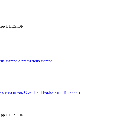
t App ELESION
lla stampa e premi della stampa
t App ELESION