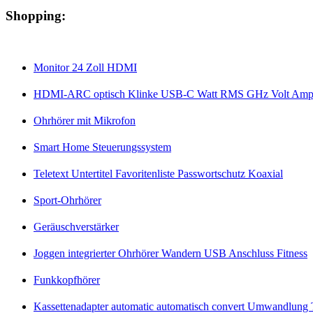
Shopping:
Monitor 24 Zoll HDMI
HDMI-ARC optisch Klinke USB-C Watt RMS GHz Volt Amp
Ohrhörer mit Mikrofon
Smart Home Steuerungssystem
Teletext Untertitel Favoritenliste Passwortschutz Koaxial
Sport-Ohrhörer
Geräuschverstärker
Joggen integrierter Ohrhörer Wandern USB Anschluss Fitness
Funkkopfhörer
Kassettenadapter automatic automatisch convert Umwandlung T