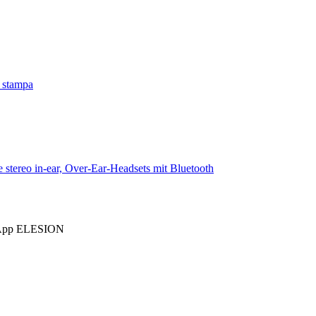
a stampa
t App ELESION