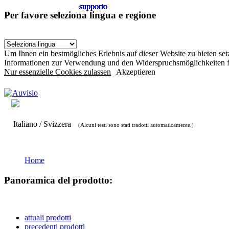
supporto
supporto
supporto
supporto
supporto
supporto
Per favore seleziona lingua e regione
Um Ihnen ein bestmögliches Erlebnis auf dieser Website zu bieten s
Informationen zur Verwendung und den Widerspruchsmöglichkeiten f
Nur essenzielle Cookies zulassen
Akzeptieren
Italiano / Svizzera
(Alcuni testi sono stati tradotti automaticamente.)
Home
Panoramica del prodotto:
attuali prodotti
precedenti prodotti