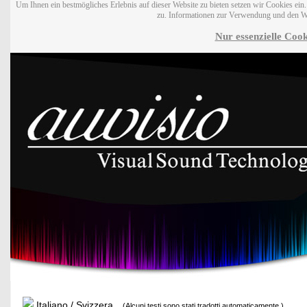
Um Ihnen ein bestmögliches Erlebnis auf dieser Website zu bieten setzen wir Cookies ei
zu. Informationen zur Verwendung und den W
Nur essenzielle Cook
Italiano / Svizzera
(Alcuni testi sono stati tradotti automaticamente.)