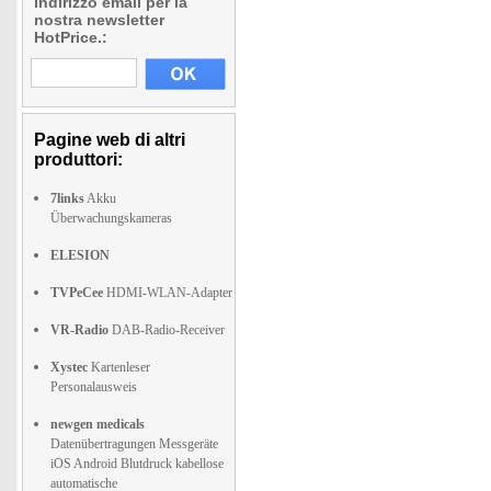
indirizzo email per la
nostra newsletter
HotPrice.:
Pagine web di altri
produttori:
7links
Akku
Überwachungskameras
ELESION
TVPeCee
HDMI-WLAN-Adapter
VR-Radio
DAB-Radio-Receiver
Xystec
Kartenleser
Personalausweis
newgen medicals
Datenübertragungen Messgeräte
iOS Android Blutdruck kabellose
automatische