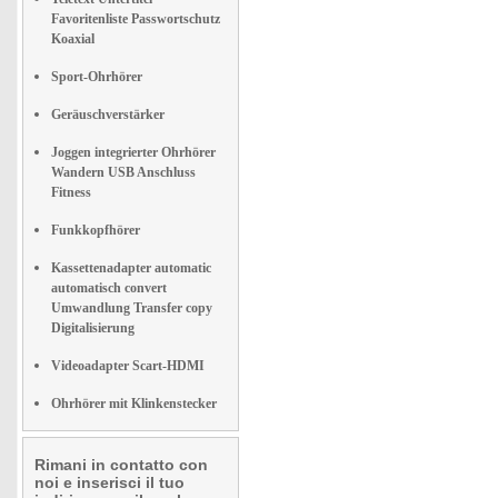
Favoritenliste Passwortschutz
Koaxial
Sport-Ohrhörer
Geräuschverstärker
Joggen integrierter Ohrhörer
Wandern USB Anschluss
Fitness
Funkkopfhörer
Kassettenadapter automatic
automatisch convert
Umwandlung Transfer copy
Digitalisierung
Videoadapter Scart-HDMI
Ohrhörer mit Klinkenstecker
Rimani in contatto con
noi e inserisci il tuo