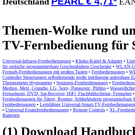
PEARL € 4,71*
Deutschland
EA
Themen-Wolke rund um
TV-Fernbedienung für 
Universal-Infrarot-Fernbedienungen
•
Klinke-Kabel & Adapter
•
Univ
für einfache programmierbare Geschenkideen Geschenke
•
WLAN-Uni
Fernseh-Fernbedienungen mit großen Tasten
•
Fernbedienungen
•
WL
Controller Steuerungen selbstlernende große intelligente anlernbare
Thermometer Hygrometer
•
Senioren-Fernbedienungen
•
Fernbedien
Medion, Metz, Grundig, LG, Sony, Panasonic, Philips
•
Wasserdicht
Fernseherm, DVD, Sat-Receiver, HiFi, Flachbildschirme, Fernseher
Fernbedienungen für Ältere, Rentner, Sehbehinderte programierbare 
Fernbedienungen
•
Lernfähige Universal-Smart-TV-Fernbedienunge
•
Universal Ersatzfernbedienungen
•
Remote Controls
•
XL-Fernbedie
Batterien
(1) Download Handbuch,