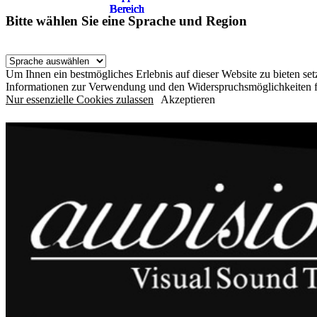
Bereich
Bereich
Bereich
Bereich
Bereich
Bereich
Bereich
Bitte wählen Sie eine Sprache und Region
Um Ihnen ein bestmögliches Erlebnis auf dieser Website zu bieten s
Informationen zur Verwendung und den Widerspruchsmöglichkeiten f
Nur essenzielle Cookies zulassen
Akzeptieren