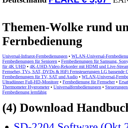
Themen-Wolke rund um 
Fernbedienung
Universal-Infrarot-Fernbedienungen
•
WLAN-Universal-Fernbedienun
Fernbedienungen für Senioren
•
Fernbedienungen für Samsung, Sony,
für 4K UHD
•
4K-UHD-Video-Rekorder mit HDMI und Live-Strea
Fernseher, TVs, SAT, DVDs & HiFi Fernsteuerungen LG bassende G
Fernbedienungen für TV, SAT und Audio
•
WLAN-Universal-Fernbed
Ultradünner Full-HD-Monitore
•
Fernbedienung für Fernseher
•
Ersa
Thermometer Hygrometer
•
Universalfernbedienungen
•
Steuerungen
Fernbedienung lernfähig
(4) Download Handbuch,
SD-2204 Software (Okt 