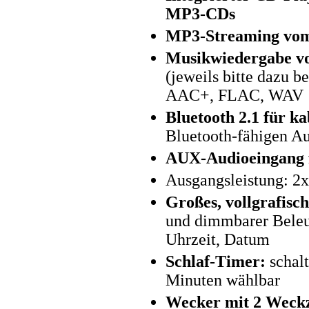
MP3-CDs
MP3-Streaming vo
Musikwiedergabe v
(jeweils bitte dazu 
AAC+, FLAC, WAV
Bluetooth 2.1 für k
Bluetooth-fähigen Au
AUX-Audioeingang 
Ausgangsleistung: 2
Großes, vollgrafis
und dimmbarer Beleu
Uhrzeit, Datum
Schlaf-Timer:
schalt
Minuten wählbar
Wecker mit 2 Weckz