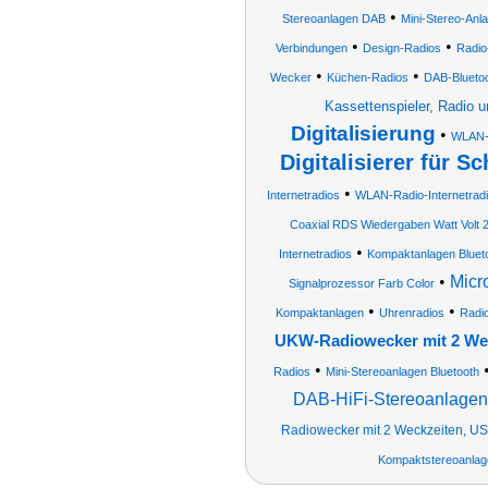
•
Stereoanlagen DAB
Mini-Stereo-Anl
•
•
Verbindungen
Design-Radios
Radio
•
•
Wecker
Küchen-Radios
DAB-Blueto
Kassettenspieler, Radio u
Digitalisierung
•
WLAN-I
Digitalisierer für S
•
Internetradios
WLAN-Radio-Internetrad
Coaxial RDS Wiedergaben Watt Volt
•
Internetradios
Kompaktanlagen Bluet
•
Micr
Signalprozessor Farb Color
•
•
Kompaktanlagen
Uhrenradios
Radio
UKW-Radiowecker mit 2 We
•
Radios
Mini-Stereoanlagen Bluetooth
DAB-HiFi-Stereoanlagen &
Radiowecker mit 2 Weckzeiten, US
Kompaktstereoanlag