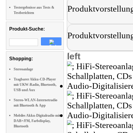
Produktvorstellun
Testergebnisse aus Tests &
Testberichten
Produkt-Suche:
Produktvorstellun
left
Shopping:
Stereoanlage
Tragbarer Akku-CD-Player
mit UKW-Radio, Bluetooth,
USB und Aux
Stereo-WLAN-Internetradio
mit Bluetooth & App
Mobiles Akku-Digitalradio mit
DAB+/FM, Farbdisplay,
Bluetooth