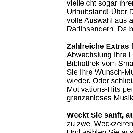
vielleicht sogar Ih
Urlaubsland! Über
volle Auswahl aus a
Radiosendern. Da bl
Zahlreiche Extras 
Abwechslung Ihre Li
Bibliothek vom Sma
Sie Ihre Wunsch-M
wieder. Oder schlie
Motivations-Hits pe
grenzenloses Musi
Weckt Sie sanft, a
zu zwei Weckzeiten
Und wählen Sie aus