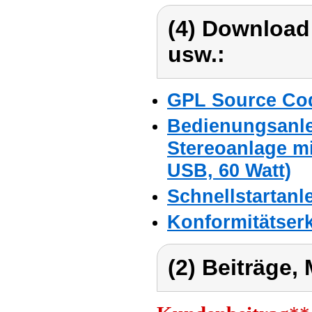
(4) Download
usw.:
GPL Source Co
Bedienungsanlei
Stereoanlage m
USB, 60 Watt)
Schnellstartanl
Konformitätser
(2) Beiträge,