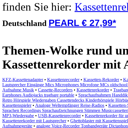
finden Sie hier:
Kassettenre
PEARL € 27,99*
Deutschland
Themen-Wolke rund um
Kassettenrekorder mit
KFZ-Kassettenadapter
•
Kassettenrecorder
•
Kassetten-Rekorder
•
Ka
Lautsprecher Eingänge Mics Microphones Microfone MCs oldschool
Aufnahme Musik
•
Cassette-Recorders
•
Kassettenrekorder
•
Tragbar
Earphones Audiojacks tragbare portable
•
Sprachaufnahmen Handdikti
Retro Hörspiele Wiedergaben Cassettendecks Kinderhörspiele Hörbüch
Kassettenspieler
•
Analoge Weltempfänger Reise-Radios
•
Kassetten-
Sprachen Recordings Sprachaufzeichnungen Stimmen Musiccassette
MP3-Wiedergabe
•
USB-Kassettenrecorder
•
Kassettenrekorder für 
Kassettenrekorder mit Lautsprecher
•
Ghettoblaster mit Kassettenspie
Aufnahmegeräte
•
analoge Voice-Recorder Tonbandgeräte Dictaphone