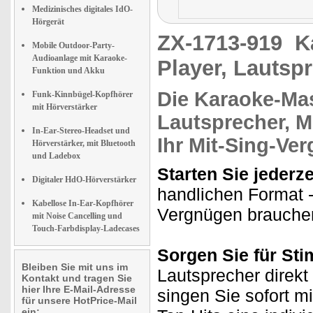
Medizinisches digitales IdO-
Hörgerät
ZX-1713-919
K
Mobile Outdoor-Party-
Audioanlage mit Karaoke-
Player, Lautsp
Funktion und Akku
Die Karaoke-Ma
Funk-Kinnbügel-Kopfhörer
mit Hörverstärker
Lautsprecher, MP
In-Ear-Stereo-Headset und
Ihr
Mit-Sing-Ve
Hörverstärker, mit Bluetooth
und Ladebox
Starten Sie jederze
Digitaler HdO-Hörverstärker
handlichen Format - 
Kabellose In-Ear-Kopfhörer
Vergnügen brauche
mit Noise Cancelling und
Touch-Farbdisplay-Ladecases
Sorgen Sie für St
Bleiben Sie mit uns im
Lautsprecher direkt
Kontakt und tragen Sie
hier Ihre E-Mail-Adresse
singen Sie sofort mi
für unsere HotPrice-Mail
ein: