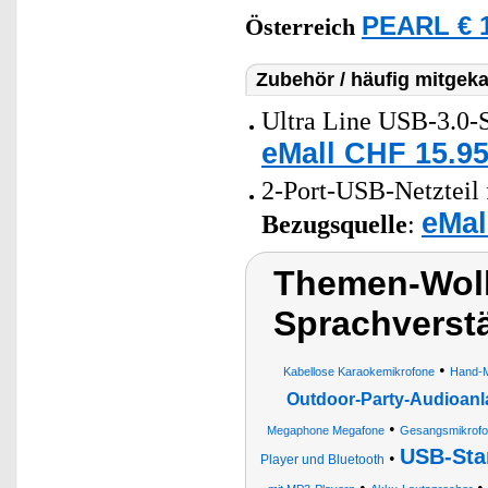
PEARL € 1
Österreich
Zubehör / häufig mitgeka
Ultra Line USB-3.0-S
eMall CHF 15.95
2-Port-USB-Netzteil 
eMal
Bezugsquelle
:
Themen-Wolk
Sprachverstä
•
Kabellose Karaokemikrofone
Hand-M
Outdoor-Party-Audioanl
•
Megaphone Megafone
Gesangsmikrofo
USB-Sta
•
Player und Bluetooth
•
•