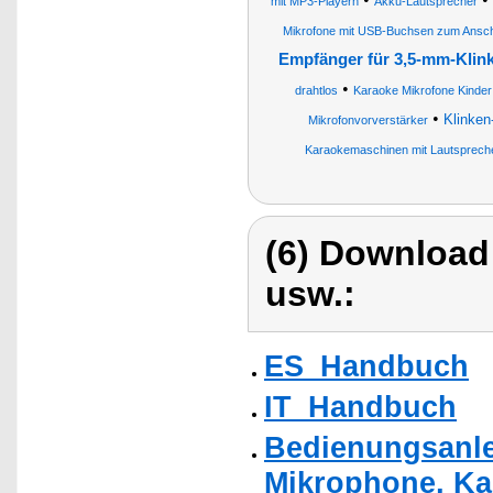
mit MP3-Playern
Akku-Lautsprecher
Mikrofone mit USB-Buchsen zum Ansch
Empfänger für 3,5-mm-Klin
•
drahtlos
Karaoke Mikrofone Kinder
•
Klinken
Mikrofonvorverstärker
Karaokemaschinen mit Lautspreche
(6) Download
usw.:
ES_Handbuch
IT_Handbuch
Bedienungsanle
Mikrophone, Ka