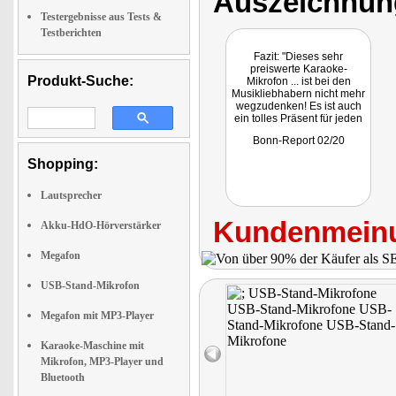
Auszeichnun
Testergebnisse aus Tests &
Testberichten
Fazit: "Dieses sehr
preiswerte Karaoke-
Produkt-Suche:
Mikrofon ... ist bei den
Musikliebhabern nicht mehr
wegzudenken! Es ist auch
ein tolles Präsent für jeden
Anlass - für Groß und Klein!"
Bonn-Report 02/20
Shopping:
Lautsprecher
Kundenmeinu
Akku-HdO-Hörverstärker
Megafon
USB-Stand-Mikrofon
Megafon mit MP3-Player
Karaoke-Maschine mit
Mikrofon, MP3-Player und
Bluetooth