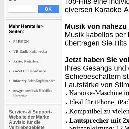
Top-Hits eine indiv
diversen Karaoke-A
Musik von nahezu 
Mehr Hersteller-
Seiten:
Musik kabellos per
übertragen Sie Hits
ELESION
VR-Radio
Radiowecker
Jetzt haben Sie vol
Xystec
Kartenleser
Ihres Gesangs und d
esoSAT
SAT-Antennen
Schiebeschaltern st
infactory
Solar-Kupferanoden
Lautstärke von Sti
newgen medicals
Hörhilfen
Karaoke-Maschine im
Hörgeräte
Ideal für iPhone, iP
Kompatibel zu viele
Service- & Support-
Website der Marke
Lautsprecher mit 2x
Auvisio für die
Spitzenleistung: 12 
Vertriebsgebiete