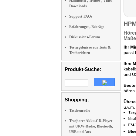
Handbuch-, Treiber-, Video-
Downloads
Support-FAQs
HPM
Erfahrungen, Beiträge
Hören
Diskussions-Forum
Maße
Ihr M
Testergebnisse aus Tests &
passt 
Testberichten
Ihre 
kabell
Produkt-Suche:
und U
Beste
hören 
Shopping:
Überal
u.v.m.
Taschenradio
Trag
Idea
Tragbarer Akku-CD-Player
FM-R
mit UKW-Radio, Bluetooth,
Blue
USB und Aux