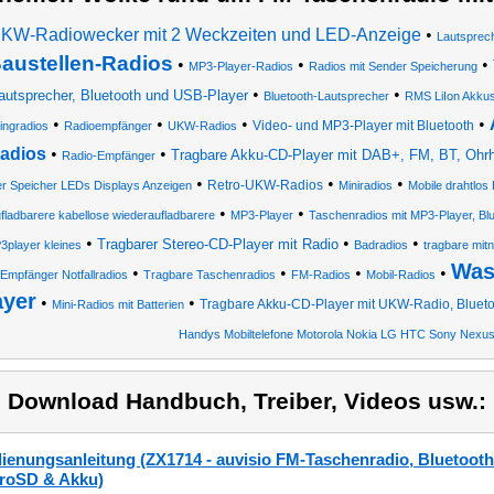
KW-Radiowecker mit 2 Weckzeiten und LED-Anzeige
•
Lautsprec
austellen-Radios
•
•
•
MP3-Player-Radios
Radios mit Sender Speicherung
•
•
autsprecher, Bluetooth und USB-Player
Bluetooth-Lautsprecher
RMS LiIon Akkus
•
•
•
•
Video- und MP3-Player mit Bluetooth
ngradios
Radioempfänger
UKW-Radios
adios
•
•
Tragbare Akku-CD-Player mit DAB+, FM, BT, Ohrh
Radio-Empfänger
•
•
•
Retro-UKW-Radios
r Speicher LEDs Displays Anzeigen
Miniradios
Mobile drahtlo
•
•
fladbarere kabellose wiederaufladbarere
MP3-Player
Taschenradios mit MP3-Player, Blu
•
•
•
Tragbarer Stereo-CD-Player mit Radio
3player kleines
Badradios
tragbare mit
Was
•
•
•
•
Empfänger Notfallradios
Tragbare Taschenradios
FM-Radios
Mobil-Radios
ayer
•
•
Tragbare Akku-CD-Player mit UKW-Radio, Bluet
Mini-Radios mit Batterien
Handys Mobiltelefone Motorola Nokia LG HTC Sony Nexu
) Download Handbuch, Treiber, Videos usw.:
ienungsanleitung (ZX1714 - auvisio FM-Taschenradio, Bluetooth
roSD & Akku)