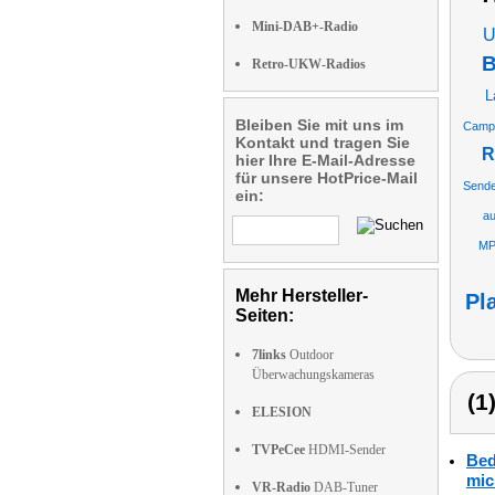
Mini-DAB+-Radio
U
B
Retro-UKW-Radios
L
Bleiben Sie mit uns im
Campi
Kontakt und tragen Sie
R
hier Ihre E-Mail-Adresse
für unsere HotPrice-Mail
Sende
ein:
au
MP
Mehr Hersteller-
Pl
Seiten:
7links
Outdoor
Überwachungskameras
(1
ELESION
TVPeCee
HDMI-Sender
Bed
mic
VR-Radio
DAB-Tuner