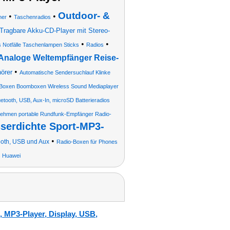
Outdoor- &
•
•
her
Taschenradios
Tragbare Akku-CD-Player mit Stereo-
•
•
 Notfälle Taschenlampen Sticks
Radios
Analoge Weltempfänger Reise-
•
örer
Automatische Sendersuchlauf Klinke
s Boxen Boomboxen Wireless Sound Mediaplayer
etooth, USB, Aux-In, microSD Batterieradios
nehmen portable Rundfunk-Empfänger Radio-
serdichte Sport-MP3-
•
ooth, USB und Aux
Radio-Boxen für Phones
s Huawei
, MP3-Player, Display, USB,