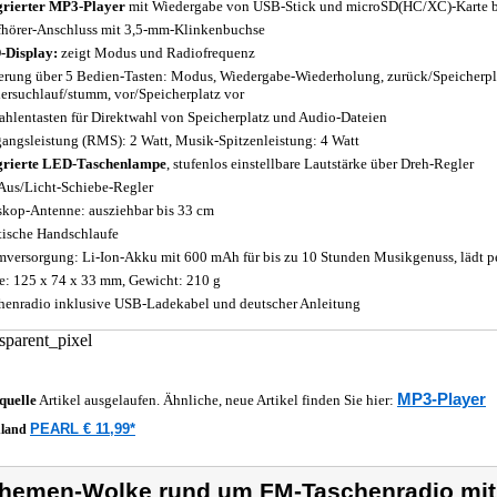
grierter MP3-Player
mit Wiedergabe von USB-Stick und microSD(HC/XC)-Karte bis
hörer-Anschluss mit 3,5-mm-Klinkenbuchse
Display:
zeigt Modus und Radiofrequenz
erung über 5 Bedien-Tasten: Modus, Wiedergabe-Wiederholung, zurück/Speicherpl
ersuchlauf/stumm, vor/Speicherplatz vor
ahlentasten für Direktwahl von Speicherplatz und Audio-Dateien
angsleistung (RMS): 2 Watt, Musik-Spitzenleistung: 4 Watt
grierte LED-Taschenlampe
, stufenlos einstellbare Lautstärke über Dreh-Regler
Aus/Licht-Schiebe-Regler
skop-Antenne: ausziehbar bis 33 cm
tische Handschlaufe
mversorgung: Li-Ion-Akku mit 600 mAh für bis zu 10 Stunden Musikgenuss, lädt per
: 125 x 74 x 33 mm, Gewicht: 210 g
henradio inklusive USB-Ladekabel und deutscher Anleitung
MP3-Player
quelle
Artikel ausgelaufen. Ähnliche, neue Artikel finden Sie hier:
PEARL € 11,99*
hland
hemen-Wolke rund um FM-Taschenradio mit