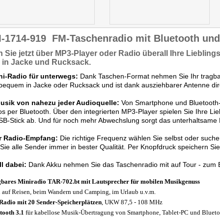
-1714-919
FM-Taschenradio mit Bluetooth und
 Sie jetzt über MP3-Player oder Radio
überall
Ihre Liebling
in Jacke und Rucksack.
ini-Radio für unterwegs:
Dank Taschen-Format nehmen Sie Ihr tragbare
bequem in Jacke oder Rucksack und ist dank ausziehbarer Antenne dir
Musik von nahezu jeder Audioquelle:
Von Smartphone und Bluetooth-
os per Bluetooth. Über den integrierten MP3-Player spielen Sie Ihre L
SB-Stick ab. Und für noch mehr Abwechslung sorgt das unterhaltsam
r Radio-Empfang:
Die richtige Frequenz wählen Sie selbst oder such
Sie alle Sender immer in bester Qualität. Per Knopfdruck speichern Sie
l dabei:
Dank Akku nehmen Sie das Taschenradio mit auf Tour - zum 
bares Miniradio TAR-702.bt mit Lautsprecher für mobilen Musikgenuss
l auf Reisen, beim Wandern und Camping, im Urlaub u.v.m.
adio mit 20 Sender-Speicherplätzen
, UKW 87,5 - 108 MHz
tooth 3.1
für kabellose Musik-Übertragung von Smartphone, Tablet-PC und Blueto