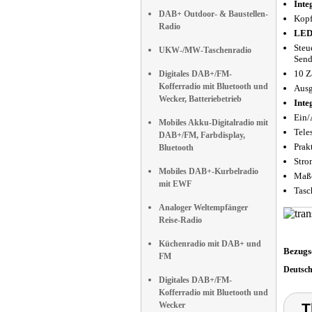
Inte
DAB+ Outdoor- & Baustellen-
Kopf
Radio
LED-
Steu
UKW-/MW-Taschenradio
Send
10 Z
Digitales DAB+/FM-
Kofferradio mit Bluetooth und
Ausg
Wecker, Batteriebetrieb
Inte
Ein/
Mobiles Akku-Digitalradio mit
Tele
DAB+/FM, Farbdisplay,
Prak
Bluetooth
Stro
Mobiles DAB+-Kurbelradio
Maße
mit EWF
Tasc
Analoger Weltempfänger
Reise-Radio
Küchenradio mit DAB+ und
Bezugs
FM
Deutsc
Digitales DAB+/FM-
Kofferradio mit Bluetooth und
Wecker
T