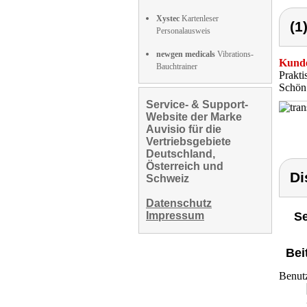
Xystec
Kartenleser
(1
Personalausweis
newgen medicals
Vibrations-
Kunde
Bauchtrainer
Prakti
Schön 
Service- & Support-
Website der Marke
Auvisio für die
Vertriebsgebiete
Deutschland,
Österreich und
Di
Schweiz
Datenschutz
Impressum
Se
Bei
Benut