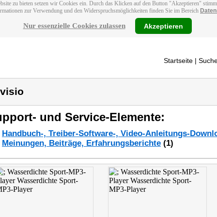
bsite zu bieten setzen wir Cookies ein. Durch das Klicken auf den Button "Akzeptieren" stim
ormationen zur Verwendung und den Widerspruchsmöglichkeiten finden Sie im Bereich
Daten
Nur essenzielle Cookies zulassen
Akzeptieren
Startseite
| Suche
visio
pport- und Service-Elemente:
Handbuch-, Treiber-Software-, Video-Anleitungs-Downl
Meinungen, Beiträge, Erfahrungsberichte
(1)