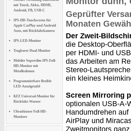
Monitor dünn, 
mit Touch, Akku, HDMI,
Android, FB, USB-C
Geprüfter Versa
IPS-HD-Touchscreen für
Monaten Gewähr
Apple CarPlay und Android
Auto, mit Rückfahrkamera
Der Zweit-Bildsch
IPS-LED-Monitor
die Desktop-Oberfl
Tragbarer Dual-Monitor
per HDMI- und USB-
das Arbeiten am Re
Mobiler Superslim-IPS-Full-
HD-Monitor mit
Stereo-Lautspreche
Metallrahmen
ein kleines Heimkin
Programmierbare flexible
LED-Anzeigetafel
Screen Mirroring p
KFZ Universal-Monitor für
Rückfahr-Warner
optionalen USB-A-W
Handumdrehen auf u
Ultradünner Full-HD-
Monitore
AirPlay und Miracas
Zweitmonitors ganz