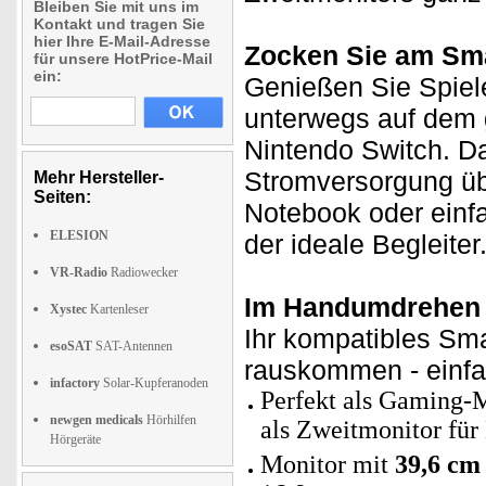
Bleiben Sie mit uns im
Kontakt und tragen Sie
hier Ihre E-Mail-Adresse
Zocken Sie am Sma
für unsere HotPrice-Mail
ein:
Genießen Sie Spiel
unterwegs auf dem 
Nintendo Switch. D
Stromversorgung üb
Mehr Hersteller-
Seiten:
Notebook oder einfa
ELESION
der ideale Begleiter
VR-Radio
Radiowecker
Im Handumdrehen
Xystec
Kartenleser
Ihr kompatibles Sm
esoSAT
SAT-Antennen
rauskommen - einfa
infactory
Solar-Kupferanoden
Perfekt als Gaming-
newgen medicals
Hörhilfen
als Zweitmonitor fü
Hörgeräte
Monitor mit
39,6 cm 