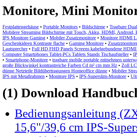
Monitore, Mini Monito
Festplattengehäuse
•
Portable Monitors
•
Bildschirme
•
Tragbare Dua
Mobilere Streaming Bildschirme mit Touch, Akku, HDMI, Android
IPS Monitore Gaming
•
Mobiler Zusatzmonitore
•
Monitore HDMI La
Geschenkideen Kontraste flache
•
Gaming Monitore
•
Zusatzmonitor
Lautsprecher
•
Full HD FHD Panels Screens kabelgebundene HDM
Computer Smartphones Tablet-PCs Tablets Stands Tischaufsteller
•
I
•
Smartphone-Monitore
•
tragbare mobile portable mitnehmen unterwe
große Blickwinkel kontrastreiche Farben Cd m² cm mm Hz
•
Zoll LC
dünne Netzteile Bildübertragungen Homeoffice dünne
•
Mobiler Str
IPS mit Metallrahmen
•
Monitore IPS
•
IPS-Superslim-Monitore
•
Ul
(1) Download Handbuch,
Bedienungsanleitung (ZX
15,6"/39,6 cm IPS-Super