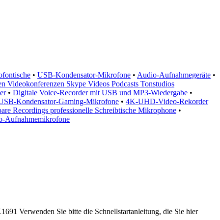
fontische
•
USB-Kondensator-Mikrofone
•
Audio-Aufnahmegeräte
•
n Videokonferenzen Skype Videos Podcasts Tonstudios
er
•
Digitale Voice-Recorder mit USB und MP3-Wiedergabe
•
USB-Kondensator-Gaming-Mikrofone
•
4K-UHD-Video-Rekorder
bare Recordings professionelle Schreibtische Mikrophone
•
io-Aufnahmemikrofone
691 Verwenden Sie bitte die Schnellstartanleitung, die Sie hier