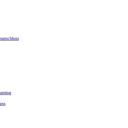
nanschluss
eaming
uss