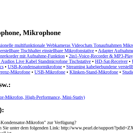
ophone, Mikrophone
ionelle multifunktionale Webkameras Videochats Tonaufnahmen Mikro
erstellbare Tischhalter einstellbare Mikrofonstative
•
Adapter Aufnahme
enrekorder mit Aufnahme-Funktion
•
2in1-Voice-Recorder & MP3-Play
Audios Live Kabel Standmicrofone Tischstative
•
HD-Sat-Receiver
•
cs
•
USB-Kondensatormikrofone
•
Streaming kabelgebundene verstell
renz-Mikrofone
•
USB-Mikrofone
•
Klinken-Stand-Mikrofone
•
Stud
sw.:
r-Mikrofon, High-Performance, Mini-Stativ)
):
SB-Kondensator-Mikrofon" zur Verfügung?
en Sie unter dem folgenden Link: http://www.pearl.de/support/?pdid=ZX1