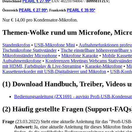
PEARL € 27,99*
Deutschland
EAN:
4022107940047
/
B099MTFZLV;
PEARL € 27,99*
PEARL € 39,95*
Österreich
;
Frankreich
Nur € 14,00 pro Kondensator-Mikrofon.
Themen-Wolke rund um Microfone, Micr
Standmikrofon
•
USB-Mikrofone Mini
•
Aufnahmefunktionen profess
Tischmikrofone Stativständer
•
Tische einstellbare höhenverstellbare v
Mikrofonständer Microphone
•
Mikrofone Karaoke
•
Mobile Kassett
Aufnahmemikrofone
•
Konferenzen Meetings Webcams Stativständer 
mit HDMI, Farbdisplay & Live-Streaming
•
Karaoke-Mikrofone
•
Mi
Kassettenrekorder mit USB-Digitalisierer und Mikrofon
•
USB-Konfe
(1) Download Handbuch, Treiber, Videos u
Bedienungsanleitung (ZX1691 - auvisio Profi-USB-Kondensato
(2) Häufig gestellte Fragen (Support-FAQs
Frage
(23.03.2022) Steht eine aktuelle Anleitung für das "Profi-U
Antwort:
Ja, eine aktuelle Anleitung für dieses Mikrofon find