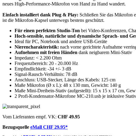
neues High-Performance-Mikrofon von Hand zu Hand wandert.
Einfach installiert dank Plug & Play:
Schließen Sie das Mikrofon e
ist die Mikrofon-Kapsel unterwegs bestens geschützt.
Für einen perfekten Studio-Ton
bei Video-Konferenzen, Cha
Hoch-sensible, natürliche und dynamische Sprach- und G
Ideal für PC, Notebook und andere USB-Geräte
Nierencharakteristik:
nach vorne gerichtete Aufnahme verring
Aufnehmen mit freien Händen
dank neigbarem Mini-Stativ
Impedanz: < 2.200 Ohm
Frequenzbereich: 20 - 20.000 Hz
Empfindlichkeit: -34 +/- 3 dB
Signal-Rausch-Verhältnis: 78 dB
Anschluss: USB-Stecker, Länge des Kabels: 125 cm
Maße Mikrofon (Ø x L): 48 x 130 mm, Gewicht: 140 g
Maße Mini-Dreibein-Stativ (aufgestellt): 15 x 15 x 17 cm, Gewi
2 Profi-Kondensator-Mikrofone MC-210.usb je inklusive Stativ
Vom Lieferanten empf. VK:
CHF 49.95
Bezugsquelle
eMall CHF 29.95*