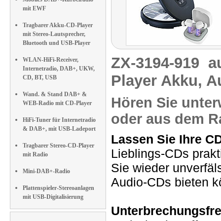
mit EWF
Tragbarer Akku-CD-Player
mit Stereo-Lautsprecher,
Bluetooth und USB-Player
ZX-3194-919
a
WLAN-HiFi-Receiver,
Internetradio, DAB+, UKW,
Player Akku, A
CD, BT, USB
Wand. & Stand DAB+ &
Hören Sie unter
WEB-Radio mit CD-Player
oder aus dem R
HiFi-Tuner für Internetradio
& DAB+, mit USB-Ladeport
Lassen Sie Ihre CD
Tragbarer Stereo-CD-Player
Lieblings-CDs prakt
mit Radio
Sie wieder unverfäl
Mini-DAB+-Radio
Audio-CDs bieten k
Plattenspieler-Stereoanlagen
mit USB-Digitalisierung
Unterbrechungsfre