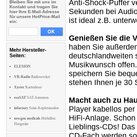
Anti-Shock-Puffer v
Bleiben Sie mit uns im
Kontakt und tragen Sie
Sekunden bei Audi
hier Ihre E-Mail-Adresse
für unsere HotPrice-Mail
ist ideal z.B. unter
ein:
Genießen Sie die V
haben Sie außerdem
Mehr Hersteller-
deutschlandweiten s
Seiten:
Musikwunsch offen.
ELESION
speichern Sie beque
VR-Radio
Radiowecker
stehen Ihnen je 30 
Xystec
Kartenleser
esoSAT
SAT-Antennen
Macht auch zu Hau
Player kabellos per
infactory
Solar-Kupferanoden
HiFi-Anlage. Schon 
newgen medicals
Hörhilfen
Hörgeräte
Lieblings-CDs! Das
CD-Fach werden so 