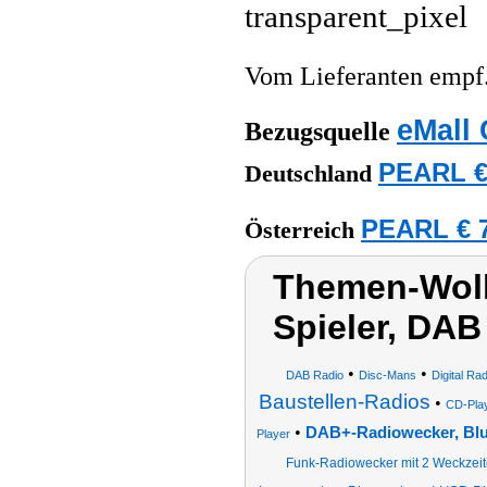
Vom Lieferanten emp
eMall 
Bezugsquelle
PEARL €
Deutschland
PEARL € 7
Österreich
Themen-Wol
Spieler, DAB
•
•
DAB Radio
Disc-Mans
Digital Ra
Baustellen-Radios
•
CD-Play
•
DAB+-Radiowecker, Blu
Player
Funk-Radiowecker mit 2 Weckzeit