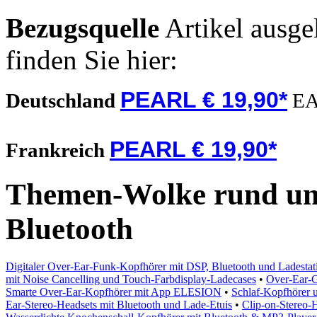
Bezugsquelle
Artikel ausge
finden Sie hier:
PEARL € 19,90*
Deutschland
EA
PEARL € 19,90*
Frankreich
Themen-Wolke rund um
Bluetooth
Digitaler Over-Ear-Funk-Kopfhörer mit DSP, Bluetooth und Ladestat
mit Noise Cancelling und Touch-Farbdisplay-Ladecases
•
Over-Ear-
Smarte Over-Ear-Kopfhörer mit App ELESION
•
Schlaf-Kopfhörer u
Ear-Stereo-Headsets mit Bluetooth und Lade-Etuis
•
Clip-on-Stereo-