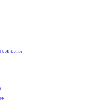
und USB-Dongle
g
App