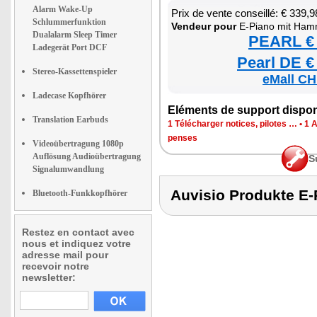
Alarm Wake-Up
Prix de vente conseillé: € 339,9
Schlummerfunktion
Ven­deur pour
E-Piano mit Ham­m
Dualalarm Sleep Timer
PEARL € 
Ladegerät Port DCF
Pearl DE €
Stereo-Kassettenspieler
eMall CH
Ladecase Kopfhörer
Elé­ments de sup­port dis­po­
Translation Earbuds
1 Télé­char­ger notices, pilotes …
•
1 
penses
Videoübertragung 1080p
Auflösung Audioübertragung
S
Signalumwandlung
Auvisio Produkte
Bluetooth-Funkkopfhörer
Restez en contact avec
nous et indiquez votre
adresse mail pour
recevoir notre
newsletter: