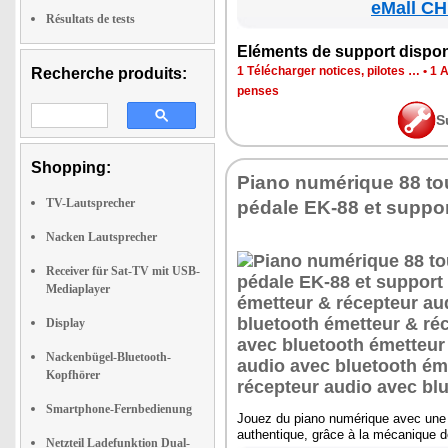
eMall CH
Résultats de tests
Elé­ments de sup­port dis­po­
1 Télé­char­ger notices, pilotes …
•
1 
Recherche produits:
penses
S
Shopping:
Piano numé­rique 88 t
TV-Lautsprecher
pédale EK-88 et sup­por
Nacken Lautsprecher
Receiver für Sat-TV mit USB-
Mediaplayer
Display
Nackenbügel-Bluetooth-
Kopfhörer
Smartphone-Fernbedienung
Jouez du piano numé­rique avec une s
authen­tique, grâce à la méca­nique d
Netzteil Ladefunktion Dual-