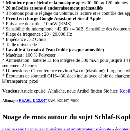
*
Minuteur pour éteindre la musique
après 30, 60 ou 120 minutes
*
20 mélodies et sons d'endormissement préinstallés
* 3 boutons pour le réglage du volume, la lecture et le contrôle des a
*
Prend en charge Google Assistant et Siri d'Apple
* Puissance de sortie : 10 mW (RMS)
* Sensibilité du microphone : 42 dB +/- 3dB, Sensibilité des écouteur
* Plage de fréquence : 20 - 20.000 Hz
* Impédance : 32 Ohms
* Taille universelle
*
Lavable à la main à l'eau froide (casque amovible)
* Matériau : 100 % Polyester
* Alimentation : batterie Li-Ion intégrée de 300 mAh pour jusqu'à 1
seulement 2 heures
* Dimensions : Circonférence environ 54 cm (élastique), Largeur envi
* Écouteurs de sommeil OHS-430.sleep inclus avec câble de charg
Vendeur
Article epuisé. Ähnliche, neue Artikel finden Sie hier:
Kopf
PEARL € 12,04*
Allemagne
EAN:
4022107479660
Nuage de mots autour du sujet Schlaf-Kopf
casque sans fil over-ear numérique et amplificateur d'écoute
•
écouteur