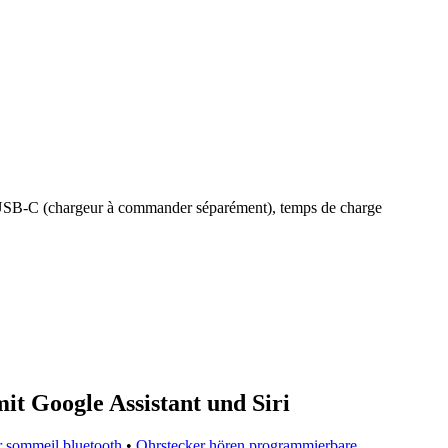
ia USB-C (chargeur à commander séparément), temps de charge
it Google Assistant und Siri
r sommeil bluetooth
•
Ohrstecker hören programmierbare