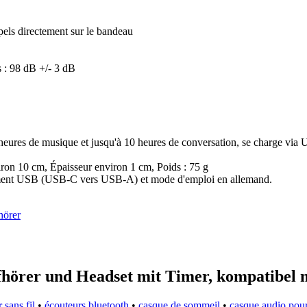
ppels directement sur le bandeau
s : 98 dB +/- 3 dB
4 heures de musique et jusqu'à 10 heures de conversation, se charge v
ron 10 cm, Épaisseur environ 1 cm, Poids : 75 g
ement USB (USB-C vers USB-A) et mode d'emploi en allemand.
hörer
hörer und Headset mit Timer, kompatibel m
 sans fil
•
écouteurs bluetooth
•
casque de sommeil
•
casque audio pou