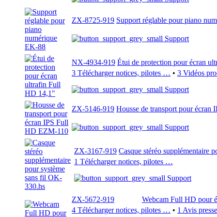
ZX-8725-919
Support réglable pour piano nu
Support
NX-4934-919
Étui de protection pour écran ul
3 Télécharger notices, pilotes …
•
3 Vidéos pro
Support
ZX-5146-919
Housse de transport pour écran
Support
ZX-3167-919
Casque stéréo supplémentaire p
1 Télécharger notices, pilotes …
Support
ZX-5672-919
Webcam Full HD pour é
4 Télécharger notices, pilotes …
•
1 Avis press