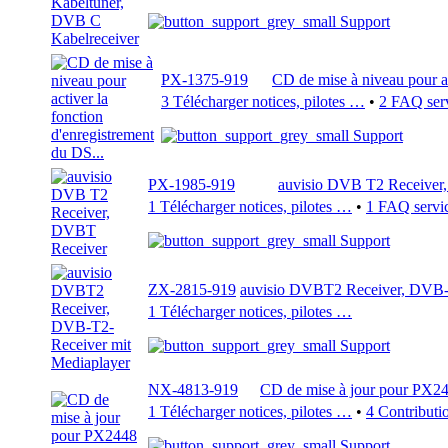
Support
PX-1375-919
CD de mise à niveau pour ac
3 Télécharger notices, pilotes …
•
2 FAQ serv
Support
PX-1985-919
auvisio DVB T2 Receiver
1 Télécharger notices, pilotes …
•
1 FAQ servic
Support
ZX-2815-919
auvisio DVBT2 Receiver, DVB-
1 Télécharger notices, pilotes …
Support
NX-4813-919
CD de mise à jour pour PX2
1 Télécharger notices, pilotes …
•
4 Contributio
Support