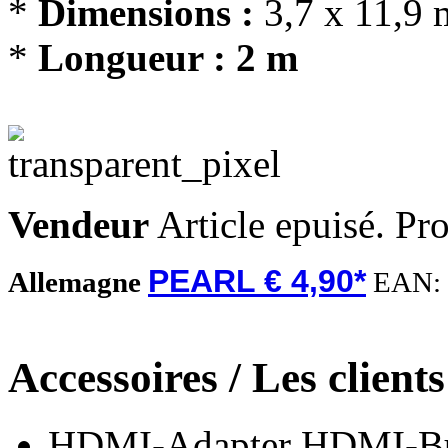
*
Dimensions :
3,7 x 11,9
*
Longueur : 2 m
Vendeur
Article epuisé. Pr
PEARL € 4,90*
Allemagne
EAN:
Accessoires / Les client
HDMI-Adapter HDMI-Buc