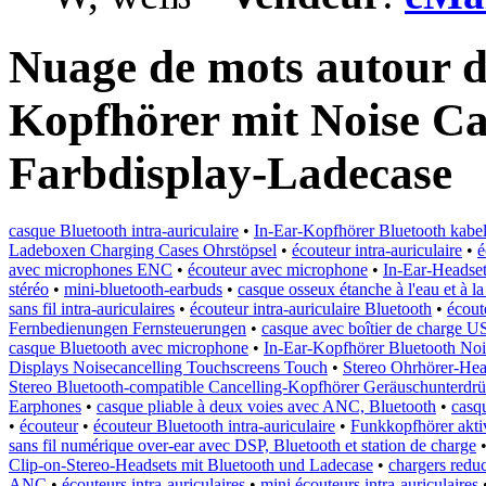
Nuage de mots autour d
Kopfhörer mit Noise Ca
Farbdisplay-Ladecase
casque Bluetooth intra-auriculaire
•
In-Ear-Kopfhörer Bluetooth kabel
Ladeboxen Charging Cases Ohrstöpsel
•
écouteur intra-auriculaire
•
é
avec microphones ENC
•
écouteur avec microphone
•
In-Ear-Headse
stéréo
•
mini-bluetooth-earbuds
•
casque osseux étanche à l'eau et à l
sans fil intra-auriculaires
•
écouteur intra-auriculaire Bluetooth
•
écoute
Fernbedienungen Fernsteuerungen
•
casque avec boîtier de charge 
casque Bluetooth avec microphone
•
In-Ear-Kopfhörer Bluetooth Noi
Displays Noisecancelling Touchscreens Touch
•
Stereo Ohrhörer-Hea
Stereo Bluetooth-compatible Cancelling-Kopfhörer Geräuschunterdr
Earphones
•
casque pliable à deux voies avec ANC, Bluetooth
•
casq
•
écouteur
•
écouteur Bluetooth intra-auriculaire
•
Funkkopfhörer akti
sans fil numérique over-ear avec DSP, Bluetooth et station de charge
Clip-on-Stereo-Headsets mit Bluetooth und Ladecase
•
chargers redu
ANC
•
écouteurs intra-auriculaires
•
mini écouteurs intra-auriculaires