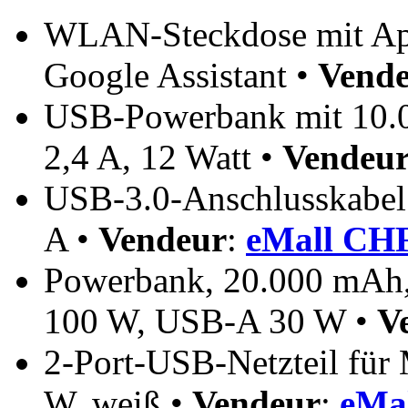
WLAN-Steckdose mit App
Google Assistant •
Vend
USB-Powerbank mit 10.
2,4 A, 12 Watt •
Vendeu
USB-3.0-Anschlusskabel 
A •
Vendeur
:
eMall CHF
Powerbank, 20.000 mAh,
100 W, USB-A 30 W •
V
2-Port-USB-Netzteil für 
W, weiß •
Vendeur
:
eMa