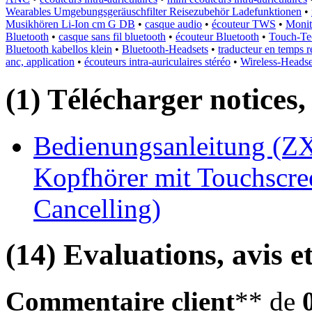
Wearables Umgebungsgeräuschfilter Reisezubehör Ladefunktionen
•
Musikhören Li-Ion cm G DB
•
casque audio
•
écouteur TWS
•
Monit
Bluetooth
•
casque sans fil bluetooth
•
écouteur Bluetooth
•
Touch-Tec
Bluetooth kabellos klein
•
Bluetooth-Headsets
•
traducteur en temps r
anc, application
•
écouteurs intra-auriculaires stéréo
•
Wireless-Headse
(1) Télécharger notices,
Bedienungsanleitung (ZX
Kopfhörer mit Touchscre
Cancelling)
(14) Evaluations, avis et
Commentaire client
** de