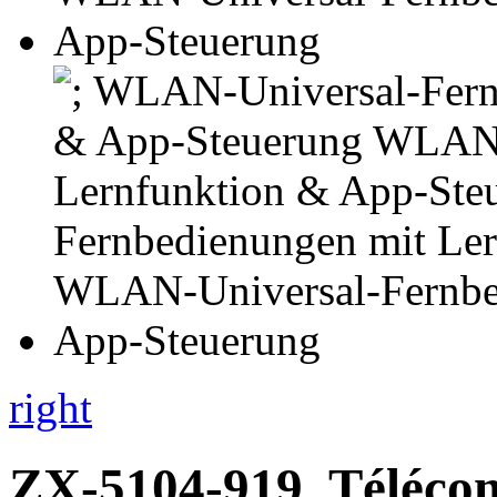
right
ZX-5104-919
Téléco