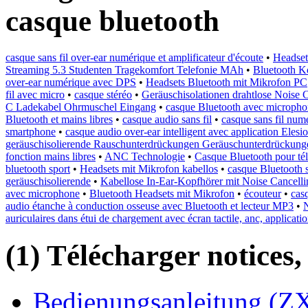
casque bluetooth
casque sans fil over-ear numérique et amplificateur d'écoute
•
Headset
Streaming 5.3 Studenten Tragekomfort Telefonie MAh
•
Bluetooth K
over-ear numérique avec DPS
•
Headsets Bluetooth mit Mikrofon PC
fil avec micro
•
casque stéréo
•
Geräuschisolationen drahtlose Noise 
C Ladekabel Ohrmuschel Eingang
•
casque Bluetooth avec microph
Bluetooth et mains libres
•
casque audio sans fil
•
casque sans fil num
smartphone
•
casque audio over-ear intelligent avec application Elesi
geräuschisolierende Rauschunterdrückungen Geräuschunterdrückung
fonction mains libres
•
ANC Technologie
•
Casque Bluetooth pour té
bluetooth sport
•
Headsets mit Mikrofon kabellos
•
casque Bluetooth 
geräuschisolierende
•
Kabellose In-Ear-Kopfhörer mit Noise Cancell
avec microphone
•
Bluetooth Headsets mit Mikrofon
•
écouteur
•
cas
audio étanche à conduction osseuse avec Bluetooth et lecteur MP3
•
N
auriculaires dans étui de chargement avec écran tactile, anc, applicati
(1) Télécharger notices,
Bedienungsanleitung (ZX