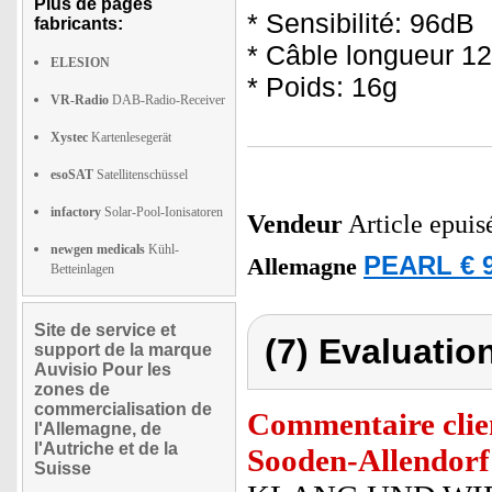
Plus de pages
* Sensibilité: 96dB
fabricants:
* Câble longueur 1
ELESION
* Poids: 16g
VR-Radio
DAB-Radio-Receiver
Xystec
Kartenlesegerät
esoSAT
Satellitenschüssel
infactory
Solar-Pool-Ionisatoren
Vendeur
Article epuis
newgen medicals
Kühl-
PEARL € 9
Allemagne
Betteinlagen
Site de service et
(7) Evaluation
support de la marque
Auvisio Pour les
zones de
commercialisation de
Commentaire clie
l'Allemagne, de
l'Autriche et de la
Sooden-Allendorf
Suisse