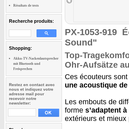
Résultats de tests
Recherche produits:
PX-1053-919
É
Sound"
Shopping:
Top-Tragekomfo
Akku-TV-Nackenlautsprecher
Ohr-Aufsätze 
mit Bluetooth und
Freisprechen
Ces écouteurs son
une acoustique de
Restez en contact avec
nous et indiquez votre
adresse mail pour
recevoir notre
Les embouts de dif
newsletter:
forme
s’adaptent à 
extérieurs et mieux p