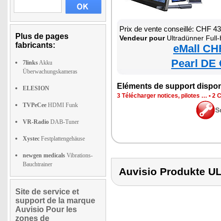
Prix de vente conseillé: CHF 4
Plus de pages
Vendeur pour
Ultradünner Full
fabricants:
eMall CH
Pearl DE 
7links
Akku
Überwachungskameras
Eléments de support dispon
ELESION
3 Télécharger notices, pilotes …
•
2 C
TVPeCee
HDMI Funk
S
VR-Radio
DAB-Tuner
Xystec
Festplattengehäuse
newgen medicals
Vibrations-
Bauchtrainer
Auvisio Produkte
Site de service et
support de la marque
Auvisio Pour les
zones de