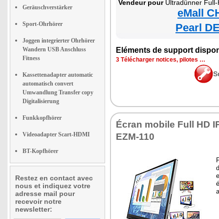
Vendeur pour
Ultradünner Full
Geräuschverstärker
eMall C
Sport-Ohrhörer
Pearl DE
Joggen integrierter Ohrhörer
Wandern USB Anschluss
Eléments de support dispon
Fitness
3 Télécharger notices, pilotes …
S
Kassettenadapter automatic
automatisch convert
Umwandlung Transfer copy
Digitalisierung
Funkkopfhörer
Écran mobile Full HD I
Videoadapter Scart-HDMI
EZM-110
BT-Kopfhörer
P
d
Restez en contact avec
é
nous et indiquez votre
a
adresse mail pour
recevoir notre
newsletter: