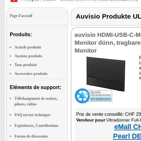
Auvisio Produkte
Page d'accueil
auvisio HDMI-USB-C-Mo
Produits:
Monitor dünn, tragbar
Actuels produits
Monitor
Anciens produits
R
c
Tous produits
u
Accessoires produits
m
Eléments de support:
Téléchargement de notices,
pilotes, vidéos
Prix de vente conseillé: CHF 2
FAQ service technique
Vendeur pour
Ultradünner Full
eMall C
Expériences, Contributions
Pearl DE
Forum de discussion