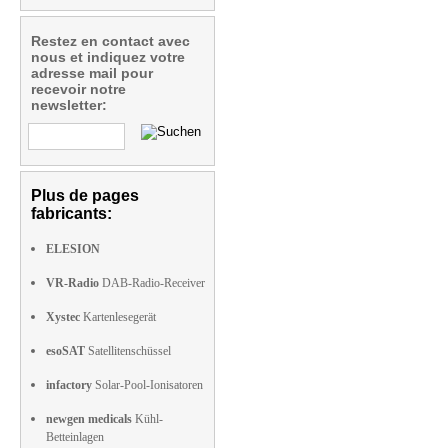
Restez en contact avec
nous et indiquez votre
adresse mail pour
recevoir notre
newsletter:
Plus de pages
fabricants:
ELESION
VR-Radio
DAB-Radio-Receiver
Xystec
Kartenlesegerät
esoSAT
Satellitenschüssel
infactory
Solar-Pool-Ionisatoren
newgen medicals
Kühl-
Betteinlagen