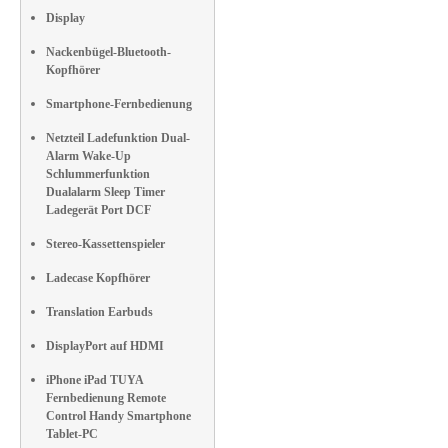
Display
Nackenbügel-Bluetooth-
Kopfhörer
Smartphone-Fernbedienung
Netzteil Ladefunktion Dual-
Alarm Wake-Up
Schlummerfunktion
Dualalarm Sleep Timer
Ladegerät Port DCF
Stereo-Kassettenspieler
Ladecase Kopfhörer
Translation Earbuds
DisplayPort auf HDMI
iPhone iPad TUYA
Fernbedienung Remote
Control Handy Smartphone
Tablet-PC