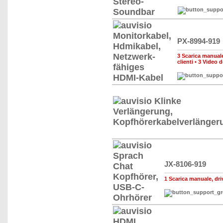
PX-8994-919
3 Scarica manuale,
clienti
•
3 Video d
JX-8106-919
1 Scarica manuale, driv