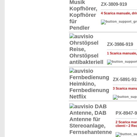
ZX-3809-919
4 Scarica manuale, driv
ZX-3986-919
1 Scarica manuale, 
ZX-5891-91
3 Scarica manual
PX-8947-
2 Scarica manu
clienti
•
2 Rec