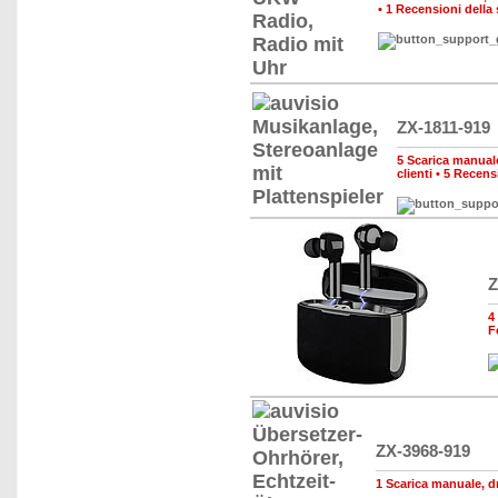
•
1 Recensioni della
ZX-1811-919
5 Scarica manuale,
clienti
•
5 Recensi
Z
4
F
ZX-3968-919
1 Scarica manuale, dri