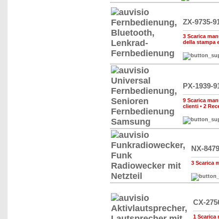
ZX-9735-9
3 Scarica manua
della stampa 
PX-1939-9
9 Scarica manua
clienti
•
2 Rec
NX-8479
3 Scarica m
CX-275
1 Scarica 