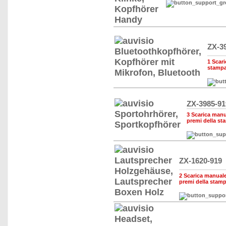
ZX-3
1 Scari
stampa
ZX-3985-91
3 Scarica manua
premi della st
ZX-1620-919
2 Scarica manuale,
premi della stam