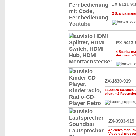
JX-9131-91
2 Scarica manual
PX-5413-
4 Scarica man
dei clienti
•
ZX-1830-919
1 Scarica manuale, d
clienti
•
2 Recension
ZX-3933-919
4 Scarica manuale,
Video del prodot