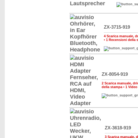
ZX-3715-919
4 Scarica manuale, dri
•
1 Recensioni della 
ZX-8054-919
2 Scarica manuale, driv
della stampa
•
1 Video
ZX-3618-919
3 Scarica manuale, dr