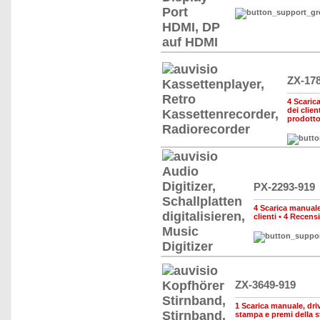
ZX-17
4 Scarica
dei clien
prodott
PX-2293-919
4 Scarica manuale,
clienti
•
4 Recensi
ZX-3649-919
1 Scarica manuale, drive
stampa e premi della 