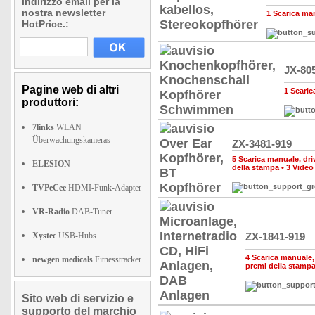
indirizzo email per la
nostra newsletter
1 Scarica man
HotPrice.:
JX-80
Pagine web di altri
1 Scaric
produttori:
7links
WLAN
Überwachungskameras
ZX-3481-919
5 Scarica manuale, driv
ELESION
della stampa
•
3 Video
TVPeCee
HDMI-Funk-Adapter
VR-Radio
DAB-Tuner
Xystec
USB-Hubs
ZX-1841-919
4 Scarica manuale, d
newgen medicals
Fitnesstracker
premi della stamp
Sito web di servizio e
supporto del marchio