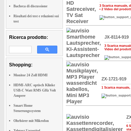
3 Scarica manuale, dr
Bacheca di discussione
•
2 Video del prodot
Risultati dei test e relazioni sui
test
JX-8114-919
Ricerca prodotto:
3 Scarica manuale,
Video del prodot
Shopping:
Monitor 24 Zoll HDMI
ZX-1721-919
HDMI-ARC optisch Klinke
1 Scarica manuale, d
USB-C Watt RMS GHz Volt
Ampere
Smart Home
Steuerungssystem
ZX
Ohrhörer mit Mikrofon
6 S
st
Teletext Untertitel