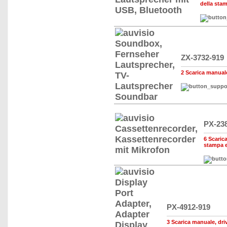
della sta
ZX-3732-919
2 Scarica manuale,
PX-23
6 Scarica
stampa e
PX-4912-919
3 Scarica manuale, drive