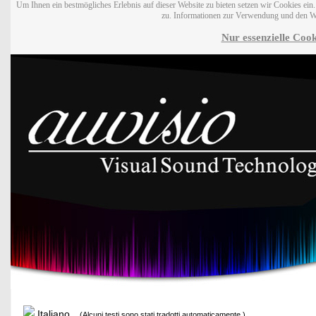
Um Ihnen ein bestmögliches Erlebnis auf dieser Website zu bieten setzen wir Cookies ei
zu. Informationen zur Verwendung und den W
Nur essenzielle Cook
Italiano
(Alcuni testi sono stati tradotti automaticamente.)