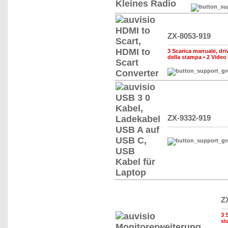
ZX-8053-919
3 Scarica manuale, drive
della stampa
•
2 Video
ZX-9332-919
Z
3 
st