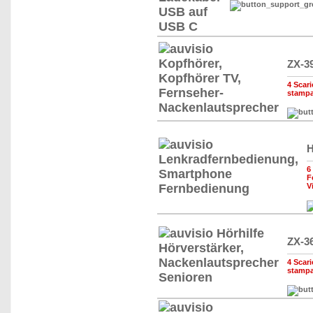
ZX-3
4 Scari
stampa
H
6
F
V
ZX-3
4 Scari
stampa