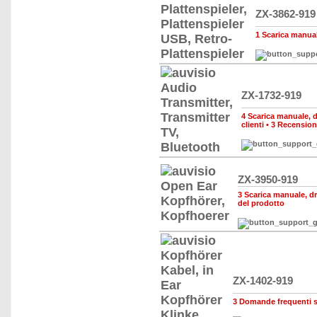
ZX-3862-919
1 Scarica manuale
ZX-1732-919
4 Scarica manuale, dr
clienti
•
3 Recension
ZX-3950-919
3 Scarica manuale, dri
del prodotto
ZX-1402-919
3 Domande frequenti s