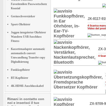
Favoritenliste Passwortschutz
Koaxial
Geräuschverstärker
JX-8117-91
Sport-Ohrhörer
4 Scarica manua
Video del prod
Joggen integrierter Ohrhörer
Wandern USB Anschluss
Fitness
ZX-3
Kassettenadapter automatic
automatisch convert
4 Scar
Umwandlung Transfer copy
Digitalisierung
Funkkopfhörer
BT-Kopfhörer
4K-HDMI-Anschlusskabel
Rimani in contatto con
noi e inserisci il tuo
ZX-9709-