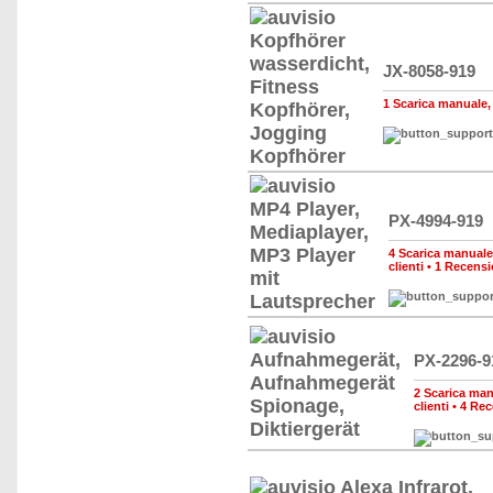
JX-8058-919
1 Scarica manuale, d
PX-4994-919
4 Scarica manuale, 
clienti
•
1 Recensi
PX-2296-9
2 Scarica manu
clienti
•
4 Rec