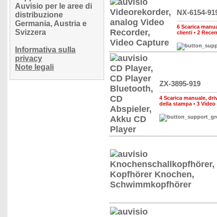
Auvisio per le aree di
NX-6154-91
distribuzione
Germania, Austria e
6 Scarica manual
Svizzera
clienti
•
2 Recen
Informativa sulla
privacy
Note legali
ZX-3895-919
4 Scarica manuale, drive
della stampa
•
3 Video