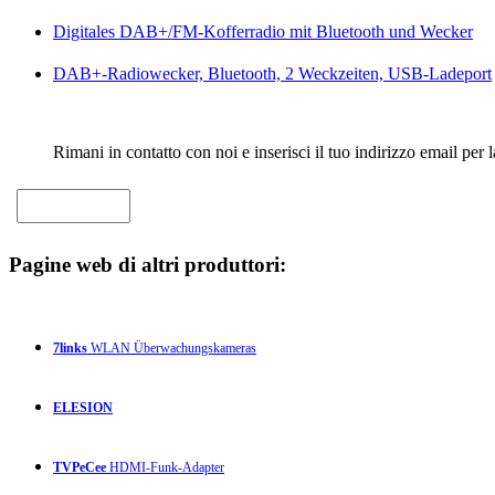
Digitales DAB+/FM-Kofferradio mit Bluetooth und Wecker
DAB+-Radiowecker, Bluetooth, 2 Weckzeiten, USB-Ladeport
Rimani in contatto con noi e inserisci il tuo indirizzo email per 
Pagine web di altri produttori:
7links
WLAN Überwachungskameras
ELESION
TVPeCee
HDMI-Funk-Adapter