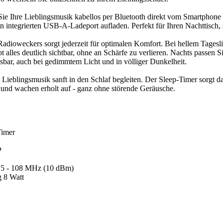
ie Ihre Lieblingsmusik kabellos per Bluetooth direkt vom Smartphone
integrierten USB-A-Ladeport aufladen. Perfekt für Ihren Nachttisch, s
dioweckers sorgt jederzeit für optimalen Komfort. Bei hellem Tageslich
lles deutlich sichtbar, ohne an Schärfe zu verlieren. Nachts passen Sie
esbar, auch bei gedimmtem Licht und in völliger Dunkelheit.
r Lieblingsmusik sanft in den Schlaf begleiten. Der Sleep-Timer sorgt 
 und wachen erholt auf - ganz ohne störende Geräusche.
Timer
P
5 - 108 MHz (10 dBm)
g 8 Watt