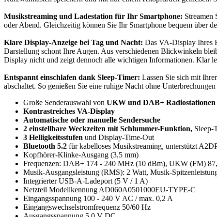
Musikstreaming und Ladestation für Ihr Smartphone:
Streamen S
oder Abend. Gleichzeitig können Sie Ihr Smartphone bequem über den 
Klare Display-Anzeige bei Tag und Nacht:
Das VA-Display Ihres Ra
Darstellung schont Ihre Augen. Aus verschiedenen Blickwinkeln bleibt a
Display nicht und zeigt dennoch alle wichtigen Informationen. Klar l
Entspannt einschlafen dank Sleep-Timer:
Lassen Sie sich mit Ihre
abschaltet. So genießen Sie eine ruhige Nacht ohne Unterbrechungen
Große Senderauswahl von
UKW und DAB+ Radiostationen
Kontrastreiches VA-Display
Automatische oder manuelle Sendersuche
2 einstellbare Weckzeiten mit Schlummer-Funktion,
Sleep-
3 Helligkeitsstufen
und Display-Time-Out
Bluetooth 5.2
für kabelloses Musikstreaming, unterstützt A2D
Kopfhörer-Klinke-Ausgang (3,5 mm)
Frequenzen: DAB+ 174 - 240 MHz (10 dBm), UKW (FM) 87,
Musik-Ausgangsleistung (RMS): 2 Watt, Musik-Spitzenleistun
Integrierter USB-A-Ladeport (5 V / 1 A)
Netzteil Modellkennung AD060A0501000EU-TYPE-C
Eingangsspannung 100 - 240 V AC / max. 0,2 A
Eingangswechselstromfrequenz 50/60 Hz
Ausgangsspannung 5,0 V DC