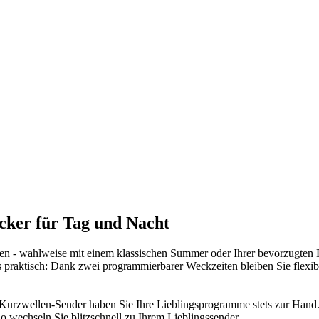
cker für Tag und Nacht
ken - wahlweise mit einem klassischen Summer oder Ihrer bevorzugte
praktisch: Dank zwei programmierbarer Weckzeiten bleiben Sie flexibe
d Kurzwellen-Sender haben Sie Ihre Lieblingsprogramme stets zur Hand.
 wechseln Sie blitzschnell zu Ihrem Lieblingssender.