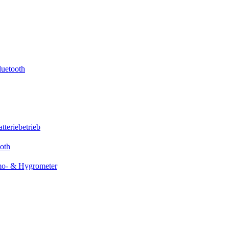
uetooth
teriebetrieb
oth
mo- & Hygrometer