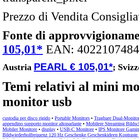
Prezzo di Vendita Consigli
Fonte di approvvigionam
105,01*
EAN:
402210748
PEARL € 105,01*
Austria
;
Sviz
Temi relativi al mini mo
monitor usb
custodia per disco rigido
•
Portable Monitors
•
Tragbare Dual-Monito
appendino supporto monitor altoparlante
•
Mobilere Streaming Bilds
Mobiler Monitore
•
display
•
USB-C Monitore
•
IPS Monitore Gami
Bildwiederholfrequenz 120 Hz Geschenke Geschenkideen Kontraste 