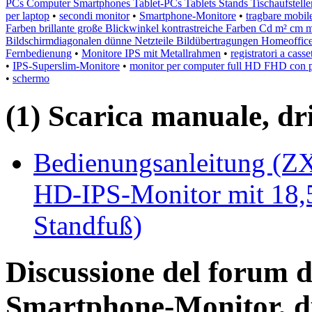
PCs Computer Smartphones Tablet-PCs Tablets Stands Tischaufstelle
per laptop
•
secondi monitor
•
Smartphone-Monitore
•
tragbare mobil
Farben brillante große Blickwinkel kontrastreiche Farben Cd m² cm
Bildschirmdiagonalen dünne Netzteile Bildübertragungen Homeoffic
Fernbedienung
•
Monitore IPS mit Metallrahmen
•
registratori a cass
•
IPS-Superslim-Monitore
•
monitor per computer full HD FHD con
•
schermo
(1) Scarica manuale, driv
Bedienungsanleitung (ZX
HD-IPS-Monitor mit 18,
Standfuß)
Discussione del forum d
Smartphone-Monitor, d